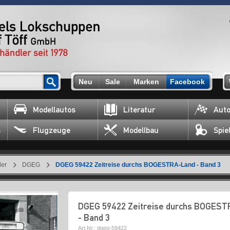
Neu
Sale
Marken
Facebook
Modellautos
Literatur
Auto
s
Flugzeuge
Modellbau
Spie
ler
DGEG
DGEG 59422 Zeitreise durchs BOGESTRA-Land - Band 3
DGEG 59422 Zeitreise durchs BOGES
- Band 3
Art.Nr.:
dgeg-59422