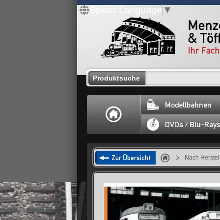
Select Language
▼
Produktsuche
Modellbahnen
DVDs / Blu-Ray
Zur Übersicht
Nach Herstel