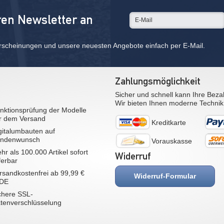
ren Newsletter an
rscheinungen und unsere neuesten Angebote einfach per E-Mail.
Zahlungsmöglichkeit
Sicher und schnell kann Ihre Beza
Wir bieten Ihnen moderne Technik
nktionsprüfung der Modelle
r dem Versand
Kreditkarte
gitalumbauten auf
ndenwunsch
Vorauskasse
hr als 100.000 Artikel sofort
Widerruf
eferbar
rsandkostenfrei ab 99,99 €
Widerruf-Formular
 DE
chere SSL-
tenverschlüsselung