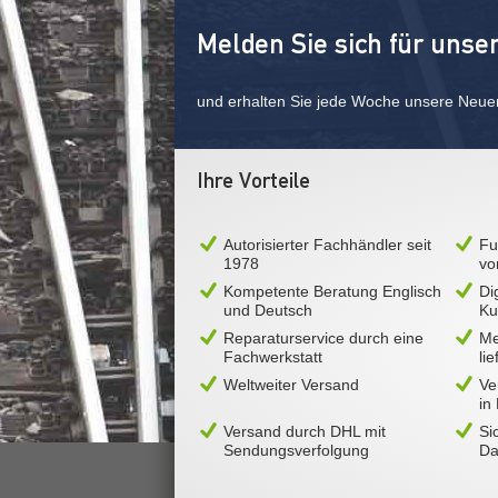
Melden Sie sich für unse
und erhalten Sie jede Woche unsere Neue
Ihre Vorteile
Autorisierter Fachhändler seit
Fu
1978
vo
Kompetente Beratung Englisch
Di
und Deutsch
Ku
Reparaturservice durch eine
Me
Fachwerkstatt
li
Weltweiter Versand
Ve
in
Versand durch DHL mit
Si
Sendungsverfolgung
Da