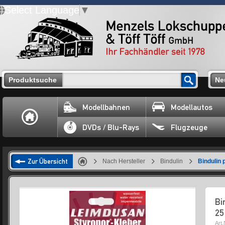
Select Language
▼
Produktsuche
Ne
Modellbahnen
Modellautos
DVDs / Blu-Rays
Flugzeuge
Zur Übersicht
Nach Hersteller
Bindulin
Bindulin
Bi
25
Art.