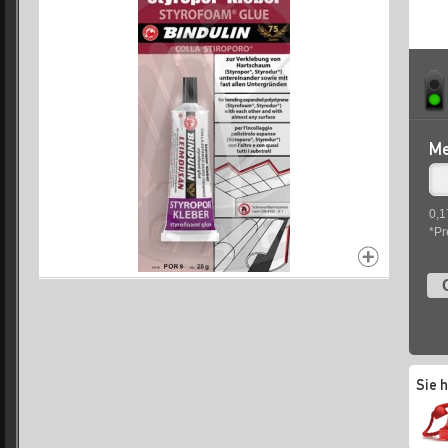
Me
0,1
*Pr
Sie 