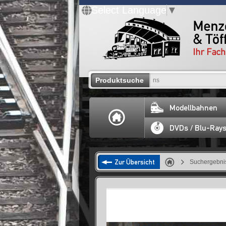
Select Language
▼
Produktsuche
Modellbahnen
DVDs / Blu-Ray
Zur Übersicht
Suchergebnis