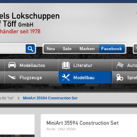
Neu
Sale
Marken
Facebook
Modellautos
Literatur
Auto
s
Flugzeuge
Modellbau
Spie
 für "ns"
MiniArt 35594 Construction Set
MiniArt 35594 Construction Set
Art.Nr.:
1462-35594