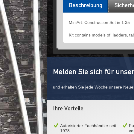
Beschreibung
Sicherh
MiniArt: Construction Set in 1:35
Kit contains models of: ladders, ta
Melden Sie sich für unse
und erhalten Sie jede Woche unsere Neue
Ihre Vorteile
Autorisierter Fachhändler seit
Fu
1978
vo