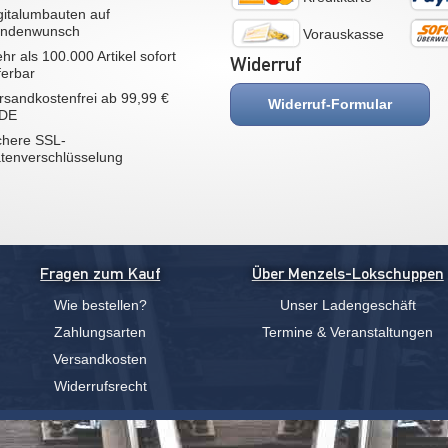
gitalumbauten auf
ndenwunsch
Vorauskasse
hr als 100.000 Artikel sofort
Widerruf
eferbar
rsandkostenfrei ab 99,99 €
Widerruf-Formular
 DE
chere SSL-
tenverschlüsselung
Fragen zum Kauf
Über Menzels-Lokschuppen
Wie bestellen?
Unser Ladengeschäft
Zahlungsarten
Termine & Veranstaltungen
Versandkosten
Widerrufsrecht