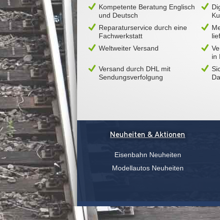
Kompetente Beratung Englisch
Di
und Deutsch
Ku
Reparaturservice durch eine
Me
Fachwerkstatt
li
Weltweiter Versand
Ve
in
Versand durch DHL mit
Si
Sendungsverfolgung
Da
Neuheiten & Aktionen
Eisenbahn Neuheiten
Modellautos Neuheiten