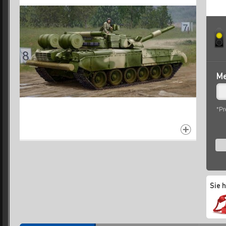
Me
*Pr
Sie 