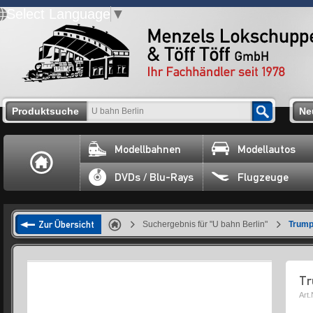
Select Language
▼
Produktsuche
Ne
Modellbahnen
Modellautos
DVDs / Blu-Rays
Flugzeuge
Zur Übersicht
Suchergebnis für "U bahn Berlin"
Trump
Tr
Art.