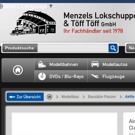
Select Language
▼
Produktsuche
Ne
Modellbahnen
Modellautos
DVDs / Blu-Rays
Flugzeuge
Zur Übersicht
Modellbau
Bausätze Panzer
Airfi
Ai
Cl
Art.