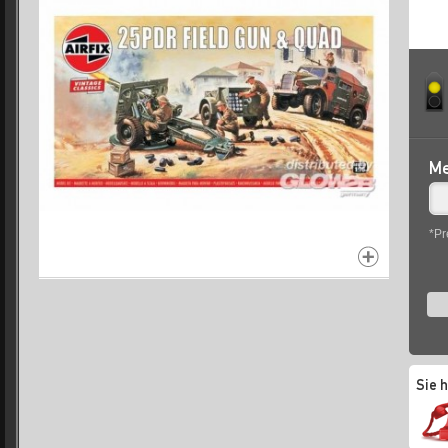
Me
*Pr
Sie 