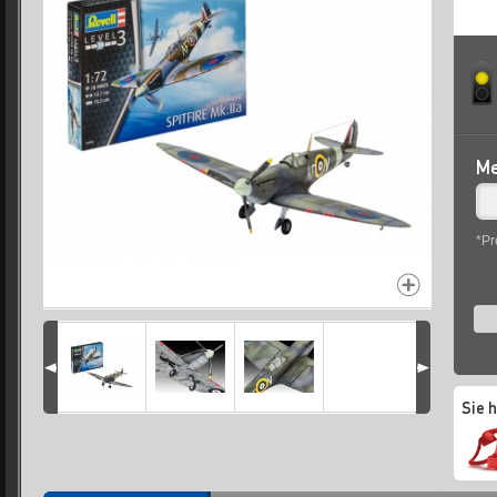
Me
*Pr
Sie 