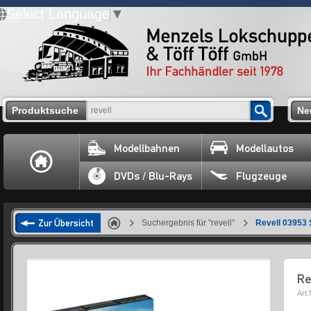
Select Language
▼
Produktsuche
Ne
Modellbahnen
Modellautos
DVDs / Blu-Rays
Flugzeuge
Zur Übersicht
Suchergebnis für "revell"
Revell 03953 S
Re
Art.