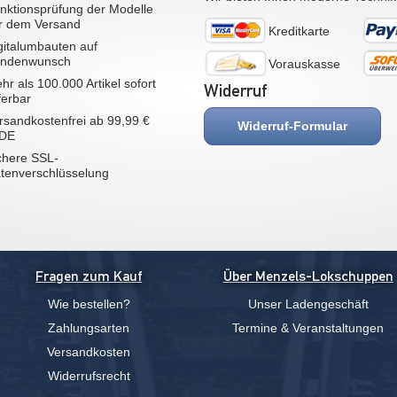
nktionsprüfung der Modelle
r dem Versand
Kreditkarte
gitalumbauten auf
ndenwunsch
Vorauskasse
hr als 100.000 Artikel sofort
Widerruf
eferbar
rsandkostenfrei ab 99,99 €
Widerruf-Formular
 DE
chere SSL-
tenverschlüsselung
Fragen zum Kauf
Über Menzels-Lokschuppen
Wie bestellen?
Unser Ladengeschäft
Zahlungsarten
Termine & Veranstaltungen
Versandkosten
Widerrufsrecht