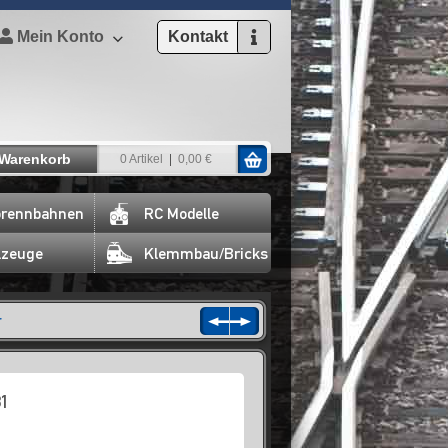
Mein Konto
Kontakt
Warenkorb
0 Artikel
0,00 €
rennbahnen
RC Modelle
lzeuge
Klemmbau/Bricks
r
1