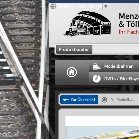
Select Language
▼
Produktsuche
Modellbahnen
DVDs / Blu-Ray
Zur Übersicht
Modellbau