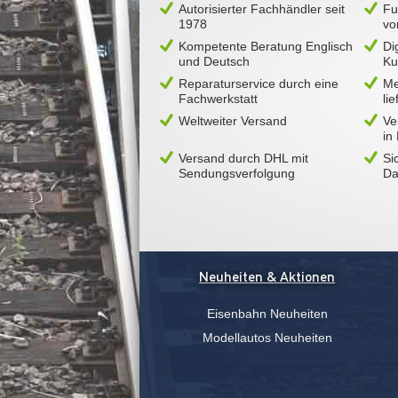
Autorisierter Fachhändler seit
Fu
1978
vo
Kompetente Beratung Englisch
Di
und Deutsch
Ku
Reparaturservice durch eine
Me
Fachwerkstatt
li
Weltweiter Versand
Ve
in
Versand durch DHL mit
Si
Sendungsverfolgung
Da
Neuheiten & Aktionen
Eisenbahn Neuheiten
Modellautos Neuheiten