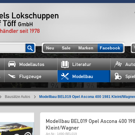
Neu
Sale
Marken
Facebook
Modellautos
Literatur
Auto
s
Flugzeuge
Modellbau
Spie
Bausätze Autos
Modellbau BEL019 Opel Ascona 400 1981 Kleint/Wagne
Modellbau BEL019 Opel Ascona 400 198
Kleint/Wagner
Art.Nr.:
1490-BEL019