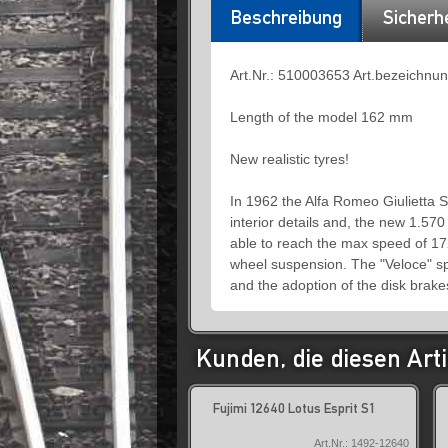
Beschreibung
Sicherh
Art.Nr.: 510003653 Art.bezeichnun
Length of the model 162 mm
New realistic tyres!
In 1962 the Alfa Romeo Giulietta 
interior details and, the new 1.57
able to reach the max speed of 1
wheel suspension. The "Veloce" sp
and the adoption of the disk brake
Kunden, die diesen Arti
Fujimi 12640 Lotus Esprit S1
Art.Nr.: 1492-12640