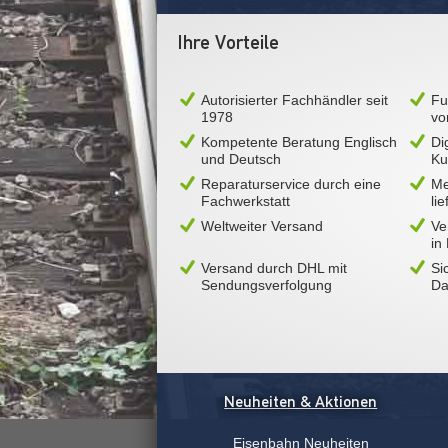
Ihre Vorteile
Autorisierter Fachhändler seit
Fu
1978
vo
Kompetente Beratung Englisch
Di
und Deutsch
Ku
Reparaturservice durch eine
Me
Fachwerkstatt
li
Weltweiter Versand
Ve
in
Versand durch DHL mit
Si
Sendungsverfolgung
Da
Neuheiten & Aktionen
Eisenbahn Neuheiten