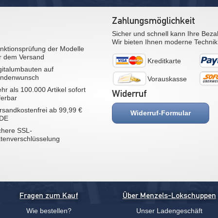
Zahlungsmöglichkeit
Sicher und schnell kann Ihre Beza
Wir bieten Ihnen moderne Technik
nktionsprüfung der Modelle
r dem Versand
Kreditkarte
gitalumbauten auf
ndenwunsch
Vorauskasse
hr als 100.000 Artikel sofort
Widerruf
eferbar
rsandkostenfrei ab 99,99 €
Widerruf-Formular
 DE
chere SSL-
tenverschlüsselung
Fragen zum Kauf
Über Menzels-Lokschuppen
Wie bestellen?
Unser Ladengeschäft