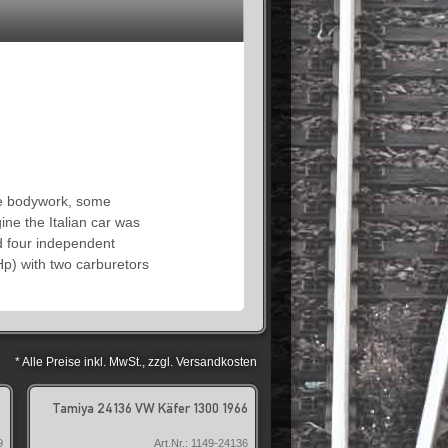
he bodywork, some
ine the Italian car was
d four independent
Hp) with two carburetors
* Alle Preise inkl. MwSt., zzgl. Versandkosten
Tamiya 24136 VW Käfer 1300 1966
9
Art.Nr.: 1149-24136