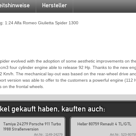
eitshinweise
Hersteller
g: 1:24 Alfa Romeo Giulietta Spider 1300
Spider evolved with the adoption of some aesthetic improvements on t
0 cm3 four cylinder engine able to release 92 Hp. Thanks to the new eng
72 Km/h. The mechanical lay-out was based on the rear-wheel drive an
ort version was able to offer to the customers a powerful engine (112 
s on the frontal wheels.
kel gekauft haben, kauften auch:
Tamiya 24279 Porsche 911 Turbo
Heller 80759 Renault 4 TL/GTL
1988 Straßenversion
Art.Nr.: 1149-24279
Art.Nr.: 523-8075