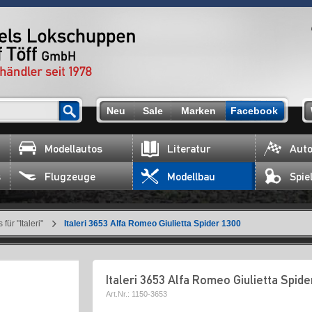
Neu
Sale
Marken
Facebook
Modellautos
Literatur
Auto
s
Flugzeuge
Modellbau
Spie
für "Italeri"
Italeri 3653 Alfa Romeo Giulietta Spider 1300
Italeri 3653 Alfa Romeo Giulietta Spide
Art.Nr.:
1150-3653