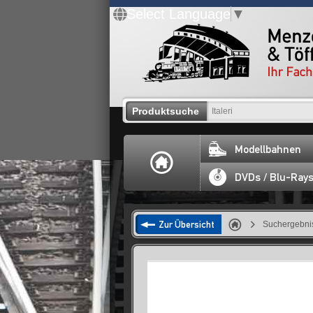
Select Language
▼
Produktsuche
Modellbahnen
DVDs / Blu-Ray
Zur Übersicht
Suchergebnis 