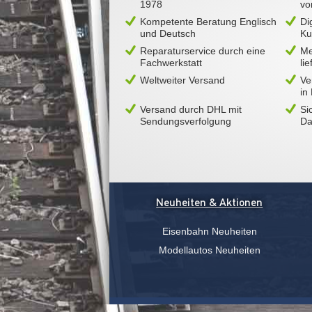
1978
vo
Kompetente Beratung Englisch
Di
und Deutsch
Ku
Reparaturservice durch eine
Me
Fachwerkstatt
li
Weltweiter Versand
Ve
in
Versand durch DHL mit
Si
Sendungsverfolgung
Da
Neuheiten & Aktionen
Eisenbahn Neuheiten
Modellautos Neuheiten