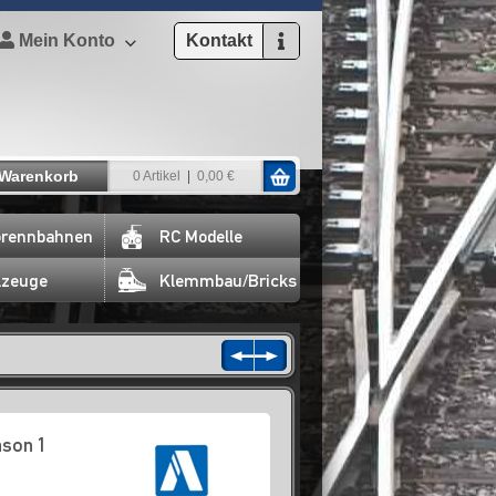
Mein Konto
Kontakt
Warenkorb
0 Artikel
0,00 €
rennbahnen
RC Modelle
lzeuge
Klemmbau/Bricks
son 1