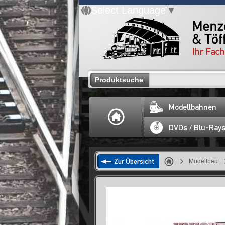
Select Language
▼
Produktsuche
Modellbahnen
DVDs / Blu-Ray
Zur Übersicht
Modellbau