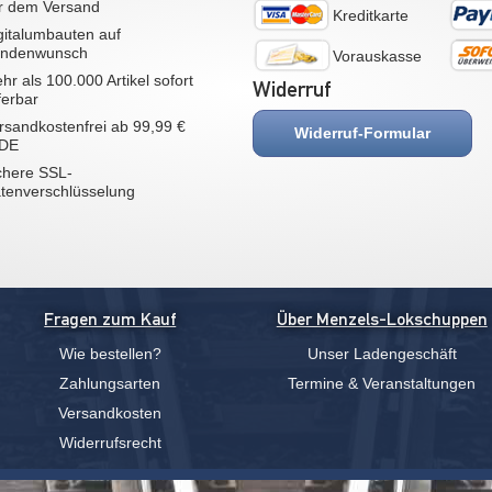
r dem Versand
Kreditkarte
gitalumbauten auf
ndenwunsch
Vorauskasse
hr als 100.000 Artikel sofort
Widerruf
eferbar
rsandkostenfrei ab 99,99 €
Widerruf-Formular
 DE
chere SSL-
tenverschlüsselung
Fragen zum Kauf
Über Menzels-Lokschuppen
Wie bestellen?
Unser Ladengeschäft
Zahlungsarten
Termine & Veranstaltungen
Versandkosten
Widerrufsrecht