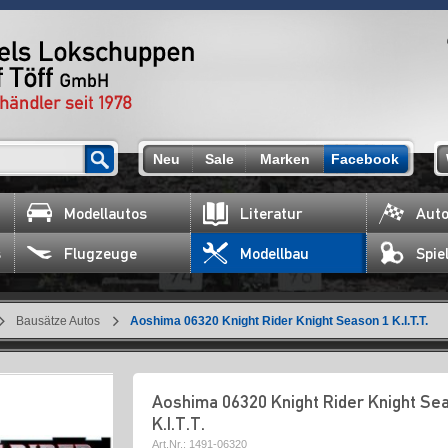
Neu
Sale
Marken
Facebook
Modellautos
Literatur
Auto
s
Flugzeuge
Modellbau
Spie
Bausätze Autos
Aoshima 06320 Knight Rider Knight Season 1 K.I.T.T.
Aoshima 06320 Knight Rider Knight Sea
K.I.T.T.
Art.Nr.:
1491-06320