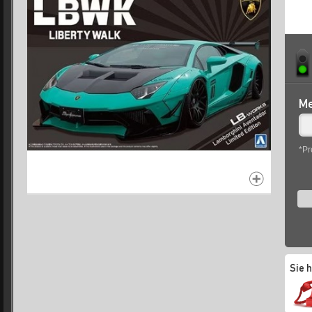
Me
*Pr
Sie 