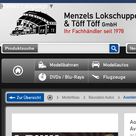
Select Language
▼
Produktsuche
Ne
Modellbahnen
Modellautos
DVDs / Blu-Rays
Flugzeuge
Zur Übersicht
Modellbau
Bausätze Autos
Aoshim
Ao
Av
Art.