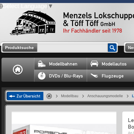
Select Language
▼
Produktsuche
Ne
Modellbahnen
Modellautos
DVDs / Blu-Rays
Flugzeuge
Zur Übersicht
Modellbau
Anschauungsmodelle
L
Le
Bo
Art.