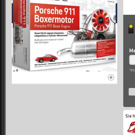
Me
*Pr
Sie 