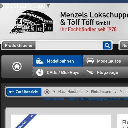
Select Language
▼
Produktsuche
Ne
Modellbahnen
Modellautos
DVDs / Blu-Rays
Flugzeuge
Zur Übersicht
Nach Hersteller
Fleischmann
Mode
Fleischmann 7760011 DR Ergänzungswg. Set 4tl. "M
Fl