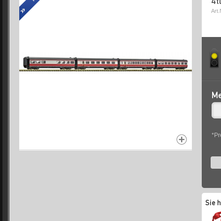
4t
Art.
Me
*Pr
Sie 