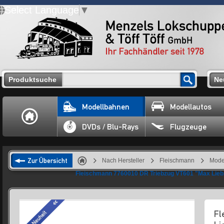
Select Language
▼
Produktsuche
Ne
Modellbahnen
Modellautos
DVDs / Blu-Rays
Flugzeuge
Zur Übersicht
Nach Hersteller
Fleischmann
Mode
Fleischmann 7760010 DR Triebzug VT601 "Max Lieb."
Fl