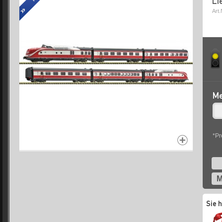
Li
Art.
Me
*Pr
M
Sie 