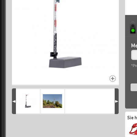
Me
*Pr
Sie 