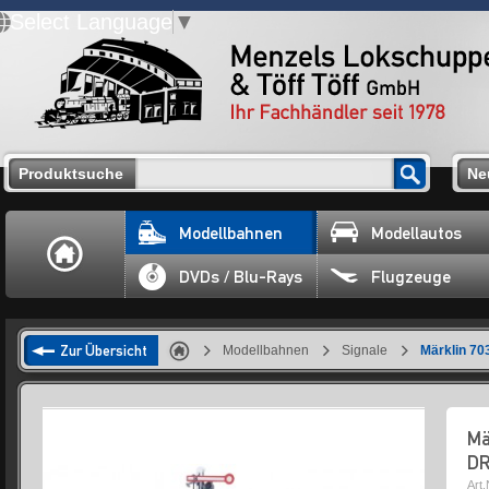
Select Language
▼
Produktsuche
Ne
Modellbahnen
Modellautos
DVDs / Blu-Rays
Flugzeuge
Zur Übersicht
Modellbahnen
Signale
Märklin 70
Mä
DR
Art.