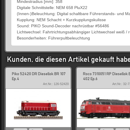
Mindestradius [mm]: 358
Digitale Schnittstelle: NEM 658 PluX22
(Innen-)Beleuchtung: Digital schaltbare Führerstands- und
Kupplung: NEM Schacht + Kurzkupplungskulisse
Sound: PIKO Sound-Decoder nachrüstbar #56486
Lichtwechsel: Fahrtrichtungsabhängiger Lichtwechsel weiß / r
Besonderheiten: Führerpultbeleuchtung
Kunden, die diesen Artikel gekauft hab
Piko 52420 DR Diesellok BR 107
Roco 7310051 RP Diesellok 
Ep.4
402 Ep.6
Art.Nr.: 126-52420
Art.Nr.: 32-