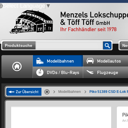
Select Language
▼
Produktsuche
Ne
Modellbahnen
Modellautos
DVDs / Blu-Rays
Flugzeuge
Zur Übersicht
Modellbahnen
Piko 51389 CSD E-Lok 
Pi
Art.