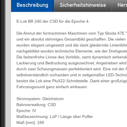
Beschreibung
Sicherheitshinweise
Hers
E-Lok BR 240 der CSD für die Epoche 4.
Die Anmut der formschönen Maschinen vom Typ Skoda 47E "
und ein absolut stimmiges Gesamtbild geschaffen. Die vielen 
wurden elegant umgesetzt und die stark gliedernde Linienführ
nachgebildet wurden technische Elemente, wie der Drehgeste
Die farbenfrohe Livree des Vorbilds, samt dynamisch wirkend
Lackierung und Bedruckung ausgezeichnet. Angetrieben wird 
durch zwei Schwungmassen perfektioniert wird. Eine mit der 
selbstverständlich vorhanden und in zeitgemäßer LED-Techni
besitzt die Lok eine PluX22-Schnittstelle. Dank einer großzü
Fahrzeugsound ganz einfach einbauen.
Stromsystem: Gleichstrom
Bahnverwaltung: CSD
Epoche: IV
Maßbezeichnung: LüP / Länge über Puffer
Maß [mm]: 189