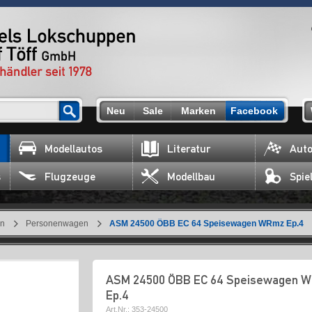
Neu
Sale
Marken
Facebook
Modellautos
Literatur
Auto
s
Flugzeuge
Modellbau
Spie
en
Personenwagen
ASM 24500 ÖBB EC 64 Speisewagen WRmz Ep.4
ASM 24500 ÖBB EC 64 Speisewagen 
Ep.4
Art.Nr.:
353-24500