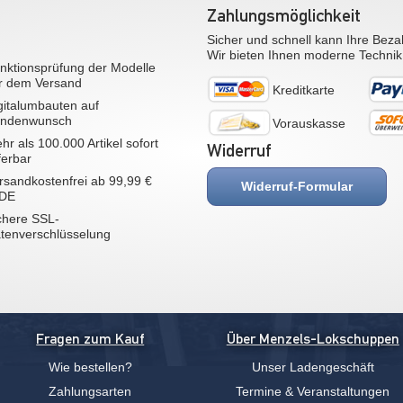
Zahlungsmöglichkeit
Sicher und schnell kann Ihre Beza
Wir bieten Ihnen moderne Technik
nktionsprüfung der Modelle
r dem Versand
Kreditkarte
gitalumbauten auf
ndenwunsch
Vorauskasse
hr als 100.000 Artikel sofort
Widerruf
eferbar
rsandkostenfrei ab 99,99 €
Widerruf-Formular
 DE
chere SSL-
tenverschlüsselung
Fragen zum Kauf
Über Menzels-Lokschuppen
Wie bestellen?
Unser Ladengeschäft
Zahlungsarten
Termine & Veranstaltungen