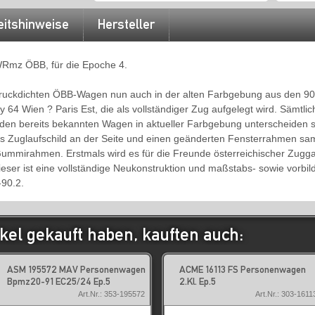
eitshinweise
Hersteller
Rmz ÖBB, für die Epoche 4.
druckdichten ÖBB-Wagen nun auch in der alten Farbgebung aus den 9
y 64 Wien ? Paris Est, die als vollständiger Zug aufgelegt wird. Sämtl
 den bereits bekannten Wagen in aktueller Farbgebung unterscheiden s
as Zuglaufschild an der Seite und einen geänderten Fensterrahmen sa
mmirahmen. Erstmals wird es für die Freunde österreichischer Zugga
r ist eine vollständige Neukonstruktion und maßstabs- sowie vorbildg
90.2.
kel gekauft haben, kauften auch:
ASM 195572 MAV Personenwagen
ACME 16113 FS Personenwagen
Bpmz20-91 EC25/24 Ep.5
2.Kl. Ep.5
Art.Nr.: 353-195572
Art.Nr.: 303-1611