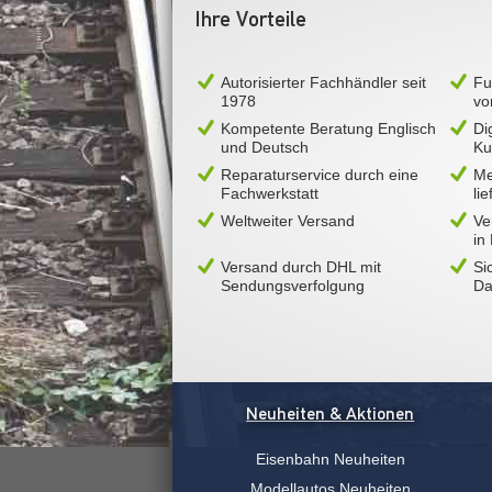
Ihre Vorteile
Autorisierter Fachhändler seit
Fu
1978
vo
Kompetente Beratung Englisch
Di
und Deutsch
Ku
Reparaturservice durch eine
Me
Fachwerkstatt
li
Weltweiter Versand
Ve
in
Versand durch DHL mit
Si
Sendungsverfolgung
Da
Neuheiten & Aktionen
Eisenbahn Neuheiten
Modellautos Neuheiten