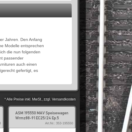
0er Jahren. Den Anfang
iche Modelle entsprechen
ich die nun folgenden
mt passender
rnituren auch einen
erecht gefertigt, es
* Alle Preise inkl. MwSt., zzgl. Versandkosten
ASM 195550 MAV Speisewagen
Wrmz88-91 EC25/24 Ep.5
3
Art.Nr.: 353-195550