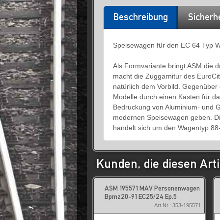
Beschreibung
Sicherh
Speisewagen für den EC 64 Typ W
Als Formvariante bringt ASM die 
macht die Zuggarnitur des EuroCit
natürlich dem Vorbild. Gegenüber
Modelle durch einen Kasten für d
Bedruckung von Aluminium- und Gu
modernen Speisewagen geben. Diese
handelt sich um den Wagentyp 88-
Kunden, die diesen Arti
ASM 195571 MAV Personenwagen
Bpmz20-91 EC25/24 Ep.5
Art.Nr.: 353-195571