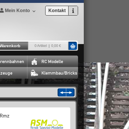
Mein Konto
Kontakt
Warenkorb
0 Artikel
0,00 €
rennbahnen
RC Modelle
lzeuge
Klemmbau/Bricks
WRmz