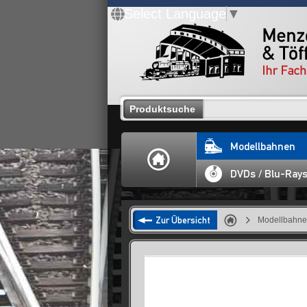
Select Language
▼
Produktsuche
Modellbahnen
DVDs / Blu-Ray
Zur Übersicht
Modellbahn