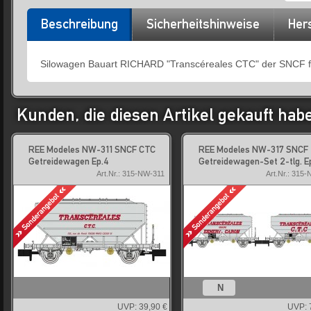
Beschreibung
Sicherheitshinweise
Hers
Silowagen Bauart RICHARD "Transcéreales CTC" der SNCF f
Kunden, die diesen Artikel gekauft hab
REE Modeles NW-311 SNCF CTC
REE Modeles NW-317 SNCF
Getreidewagen Ep.4
Getreidewagen-Set 2-tlg. E
Art.Nr.: 315-NW-311
Art.Nr.: 315
N
UVP:
39,90 €
UVP: