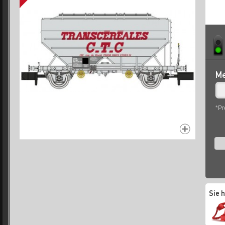
Me
*Pr
Sie 