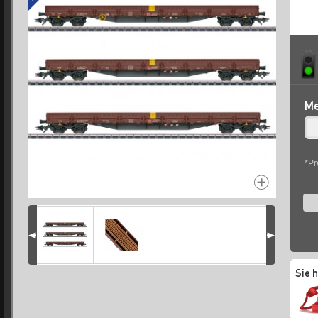
Me
*Pr
Sie 