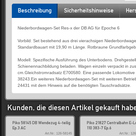
Beschreibung
Sicherheitshinweise
Hers
Niederbordwagen-Set Res-x der DB AG für Epoche 6
Vorbild: Set bestehend aus drei vierachsigen Niederbordwa
Standardbauart mit 19,90 m Länge. Rotbraune Grundfarbgeb
Modell: Spezifische Ausführung des Unterbodens. Drehgestelle
Schienennachbildung beladen. Wagen einzeln verpackt in zus
cm.Gleichstromradsatz E700580. Eine passende Lokomotive f
38243.Ein weiteres Niederbordwagen-Set mit weiteren Betrie
24431 mit dem Hinweis auf die benötigten Tauschradsätze.
Kunden, die diesen Artikel gekauft hab
Piko 58145 DB Wendezug 4-teilig
Piko 21827 Centralbahn E-L
Ep.3 AC
110 383-7 Ep.6
Art.Nr.: 126-58145
Art.Nr.: 12