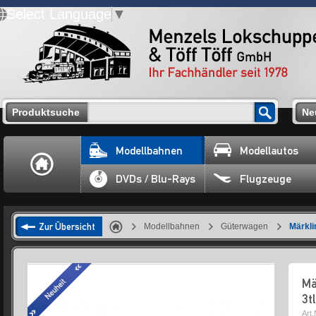
Select Language
▼
Produktsuche
Ne
Modellbahnen
Modellautos
DVDs / Blu-Rays
Flugzeuge
Zur Übersicht
Modellbahnen
Güterwagen
Märkli
Mä
3t
Art.