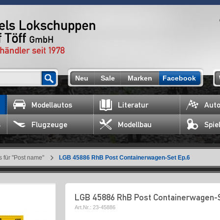
Neu
Sale
Marken
Facebook
Modellautos
Literatur
Auto
s
Flugzeuge
Modellbau
Spie
 für "Post name"
LGB 45886 RhB Post Containerwagen-Set Ep.6
LGB 45886 RhB Post Containerwagen-S
Art.Nr.:
23-45886