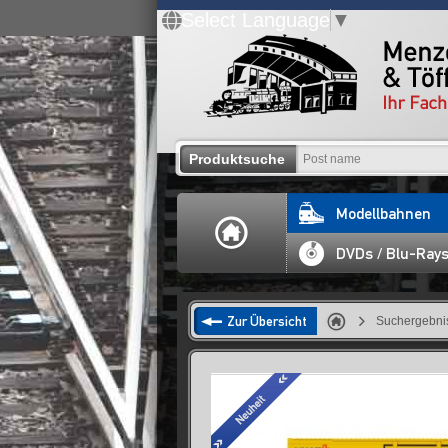
Select Language
▼
Produktsuche
Modellbahnen
DVDs / Blu-Ray
Zur Übersicht
Suchergebnis