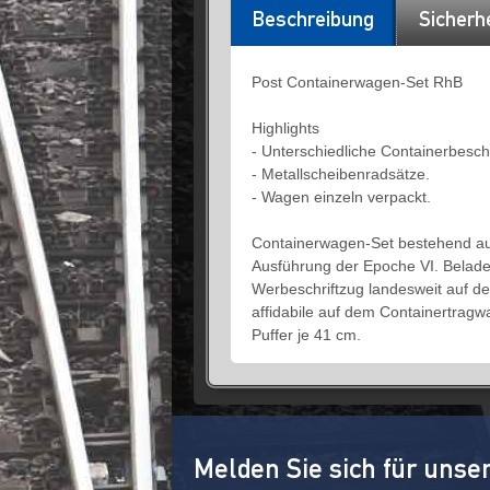
Beschreibung
Sicherh
Post Containerwagen-Set RhB
Highlights
- Unterschiedliche Containerbeschr
- Metallscheibenradsätze.
- Wagen einzeln verpackt.
Containerwagen-Set bestehend au
Ausführung der Epoche VI. Belad
Werbeschriftzug landesweit auf 
affidabile auf dem Containertra
Puffer je 41 cm.
Melden Sie sich für unse