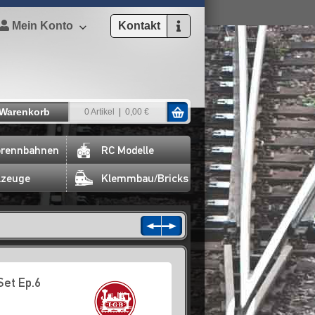
Mein Konto
Kontakt
Warenkorb
0 Artikel
0,00 €
rennbahnen
RC Modelle
lzeuge
Klemmbau/Bricks
et Ep.6