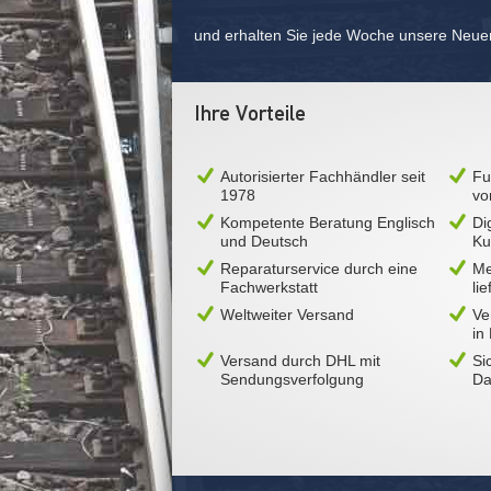
und erhalten Sie jede Woche unsere Neue
Ihre Vorteile
Autorisierter Fachhändler seit
Fu
1978
vo
Kompetente Beratung Englisch
Di
und Deutsch
Ku
Reparaturservice durch eine
Me
Fachwerkstatt
li
Weltweiter Versand
Ve
in
Versand durch DHL mit
Si
Sendungsverfolgung
Da