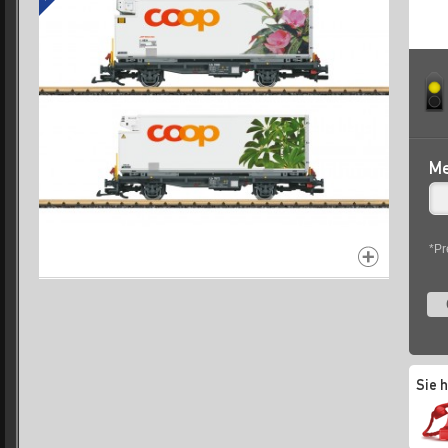
Me
*Pr
Sie 