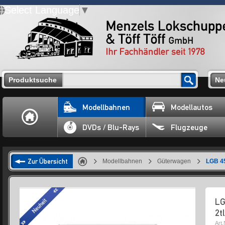
Select Language
▼
Produktsuche
Ne
Modellbahnen
Modellautos
DVDs / Blu-Rays
Flugzeuge
Zur Übersicht
Modellbahnen
Güterwagen
LGB 45
LG
2t
Art.