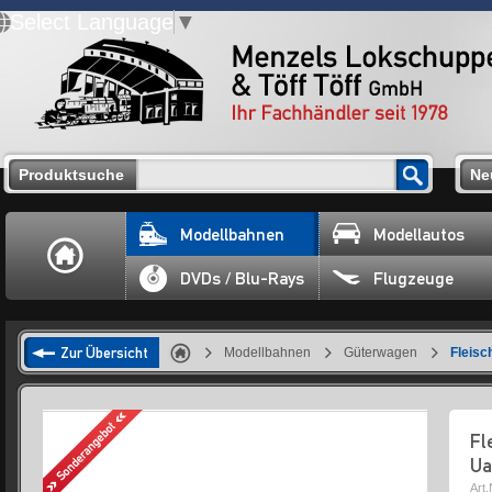
Select Language
▼
Produktsuche
Ne
Modellbahnen
Modellautos
DVDs / Blu-Rays
Flugzeuge
Zur Übersicht
Modellbahnen
Güterwagen
Fleis
Fl
Ua
Art.