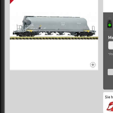
Me
*Pr
Sie 