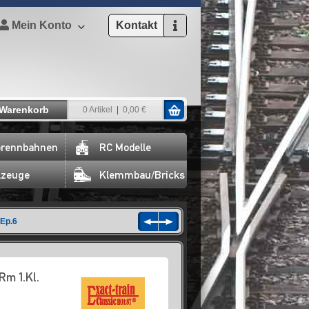
Mein Konto
Kontakt
Warenkorb
0 Artikel
0,00 €
rennbahnen
RC Modelle
lzeuge
Klemmbau/Bricks
 Ep.6
Rm 1.Kl.