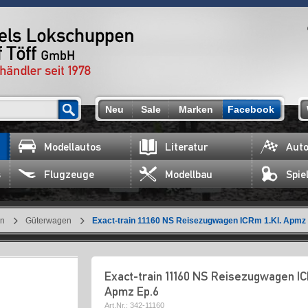
Neu
Sale
Marken
Facebook
Modellautos
Literatur
Auto
s
Flugzeuge
Modellbau
Spie
en
Güterwagen
Exact-train 11160 NS Reisezugwagen ICRm 1.Kl. Apmz
Exact-train 11160 NS Reisezugwagen IC
Apmz Ep.6
Art.Nr.:
342-11160