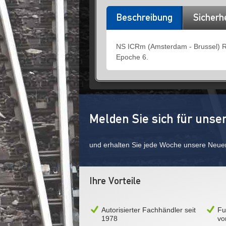
Beschreibung
Sicherh
NS ICRm (Amsterdam - Brussel) Re
Epoche 6.
Melden Sie sich für unse
und erhalten Sie jede Woche unsere Neue
Ihre Vorteile
Autorisierter Fachhändler seit
Fu
1978
vo