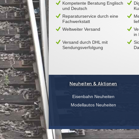
Kompetente Beratung Englisch
Di
und Deutsch
Ku
Reparaturservice durch eine
Me
Fachwerkstatt
li
Weltweiter Versand
Ve
in
Versand durch DHL mit
Si
Sendungsverfolgung
Da
Neuheiten & Aktionen
Eisenbahn Neuheiten
Modellautos Neuheiten