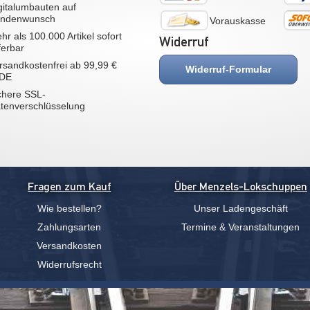
gitalumbauten auf
ndenwunsch
Vorauskasse
hr als 100.000 Artikel sofort
Widerruf
eferbar
rsandkostenfrei ab 99,99 €
Widerruf-Formular
 DE
chere SSL-
tenverschlüsselung
Fragen zum Kauf
Über Menzels-Lokschuppen
Wie bestellen?
Unser Ladengeschäft
Zahlungsarten
Termine & Veranstaltungen
Versandkosten
Widerrufsrecht