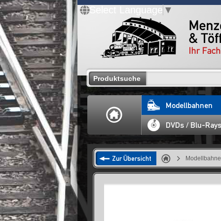
Select Language
▼
Produktsuche
Modellbahnen
DVDs / Blu-Ray
Zur Übersicht
Modellbahn