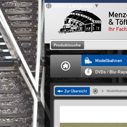
Select Language
▼
Produktsuche
Modellbahnen
DVDs / Blu-Ray
Zur Übersicht
Modellbahn