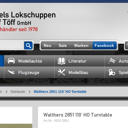
Neu
Sale
Marken
Facebook
Modellautos
Literatur
Auto
s
Flugzeuge
Modellbau
Spie
en
Gebäude
Walthers 2851 110' HO Turntable
Walthers 2851 110' HO Turntable
Art.Nr.:
0933-2851