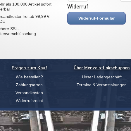
hr als 100.000 Artikel sofort
Widerruf
eferbar
rsandkostenfrei ab 99,99 €
Widerruf-Formular
 DE
chere SSL-
tenverschlüsselung
Fragen zum Kauf
Über Menzels-Lokschuppen
Wie bestellen?
Unser Ladengeschäft
Zahlungsarten
Termine & Veranstaltungen
Versandkosten
Widerrufsrecht