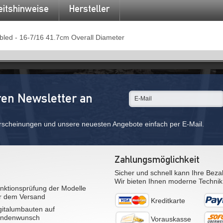
eitshinweise
Hersteller
bled - 16-7/16 41.7cm Overall Diameter
ren Newsletter an
rscheinungen und unsere neuesten Angebote einfach per E-Mail.
Zahlungsmöglichkeit
Sicher und schnell kann Ihre Beza
Wir bieten Ihnen moderne Technik
nktionsprüfung der Modelle
r dem Versand
Kreditkarte
gitalumbauten auf
ndenwunsch
Vorauskasse