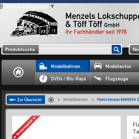
Select Language
▼
Produktsuche
Ne
Modellbahnen
Modellautos
DVDs / Blu-Rays
Flugzeuge
Zur Übersicht
Modellbahnen
Fleischmann 6660054 
Fl
Ta
Art.