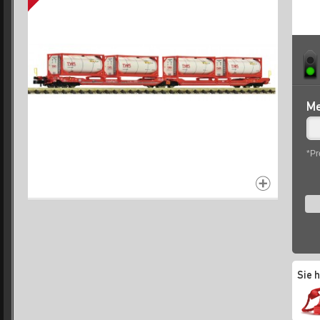
Me
*Pr
Sie 