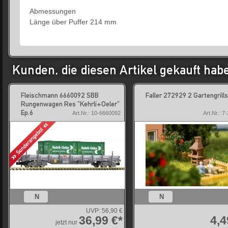
Abmessungen
Länge über Puffer 214 mm
Kunden, die diesen Artikel gekauft hab
Fleischmann 6660092 SBB
Faller 272929 2 Gartengrills
Rungenwagen Res "Kehrli+Oeler"
Ep.6
Art.Nr.: 10-6660092
Art.Nr.: 7
N
N
UVP:
56,90 €
36,99 €*
4,4
jetzt nur