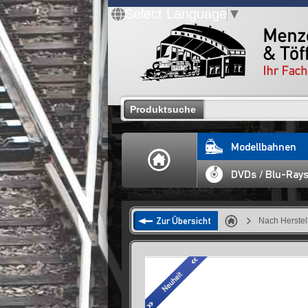
Select Language
▼
Produktsuche
Modellbahnen
DVDs / Blu-Ray
Zur Übersicht
Nach Herstel