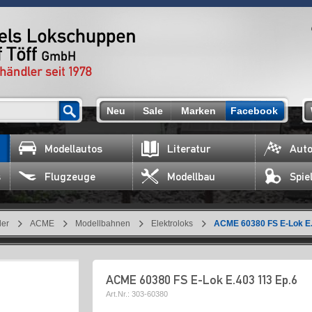
Neu
Sale
Marken
Facebook
Modellautos
Literatur
Auto
s
Flugzeuge
Modellbau
Spie
ler
ACME
Modellbahnen
Elektroloks
ACME 60380 FS E-Lok E.
ACME 60380 FS E-Lok E.403 113 Ep.6
Art.Nr.:
303-60380