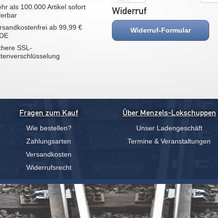
hr als 100.000 Artikel sofort
Widerruf
eferbar
rsandkostenfrei ab 99,99 €
Widerruf-Formular
 DE
chere SSL-
tenverschlüsselung
Fragen zum Kauf
Über Menzels-Lokschuppen
Wie bestellen?
Unser Ladengeschäft
Zahlungsarten
Termine & Veranstaltungen
Versandkosten
Widerrufsrecht