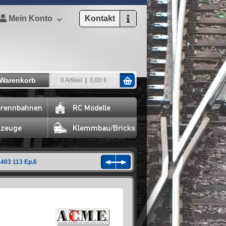
Mein Konto
Kontakt
Warenkorb
0 Artikel
0,00 €
rennbahnen
RC Modelle
lzeuge
Klemmbau/Bricks
403 113 Ep.6