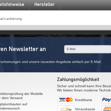
eitshinweise
Hersteller
nal-Lackierung.
ren Newsletter an
rscheinungen und unsere neuesten Angebote einfach per E-Mail.
Zahlungsmöglichkeit
Sicher und schnell kann Ihre Beza
Wir bieten Ihnen moderne Technik
nktionsprüfung der Modelle
r dem Versand
Kreditkarte
gitalumbauten auf
ndenwunsch
Vorauskasse