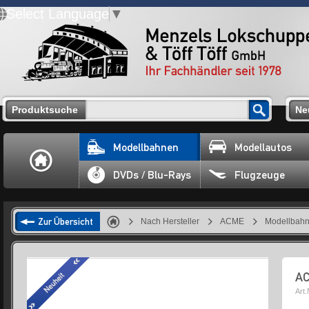
Select Language
▼
Produktsuche
Ne
Modellbahnen
Modellautos
DVDs / Blu-Rays
Flugzeuge
Zur Übersicht
Nach Hersteller
ACME
Modellbah
AC
Art.