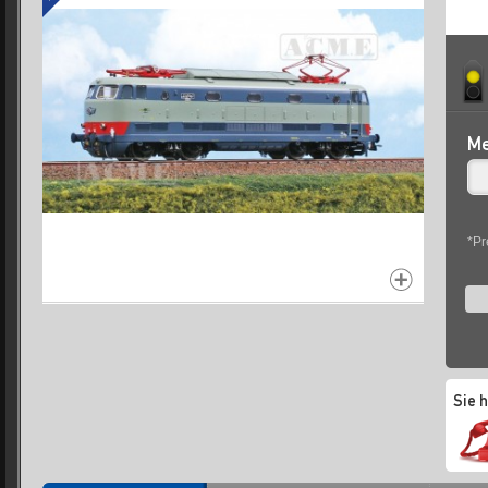
Me
*Pr
Sie 