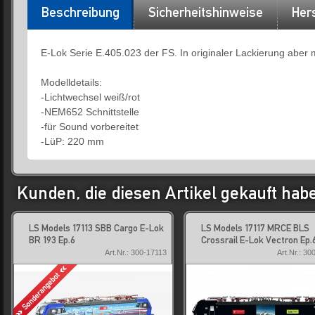
Beschreibung
Sicherheitshinweise
Hers
E-Lok Serie E.405.023 der FS. In originaler Lackierung aber
Modelldetails:
-Lichtwechsel weiß/rot
-NEM652 Schnittstelle
-für Sound vorbereitet
-LüP: 220 mm
Kunden, die diesen Artikel gekauft hab
LS Models 17113 SBB Cargo E-Lok
LS Models 17117 MRCE BLS
BR 193 Ep.6
Crossrail E-Lok Vectron Ep.
Art.Nr.: 300-17113
Art.Nr.: 30