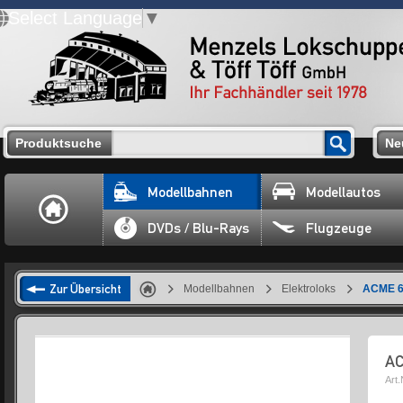
Select Language
▼
Produktsuche
Ne
Modellbahnen
Modellautos
DVDs / Blu-Rays
Flugzeuge
Zur Übersicht
Modellbahnen
Elektroloks
ACME 60
AC
Art.