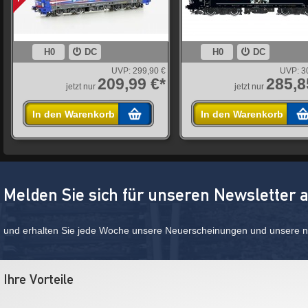
H0
DC
H0
DC
UVP:
299,90 €
UVP:
3
209,99 €*
285,8
jetzt nur
jetzt nur
In den Warenkorb
In den Warenkorb
Melden Sie sich für unseren Newsletter 
und erhalten Sie jede Woche unsere Neuerscheinungen und unsere ne
Ihre Vorteile