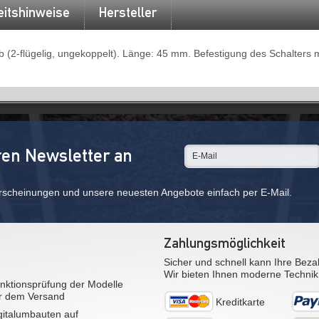
eitshinweise
Hersteller
 (2-flügelig, ungekoppelt). Länge: 45 mm. Befestigung des Schalters m
ren Newsletter an
rscheinungen und unsere neuesten Angebote einfach per E-Mail.
Zahlungsmöglichkeit
Sicher und schnell kann Ihre Beza
Wir bieten Ihnen moderne Technik
nktionsprüfung der Modelle
r dem Versand
Kreditkarte
gitalumbauten auf