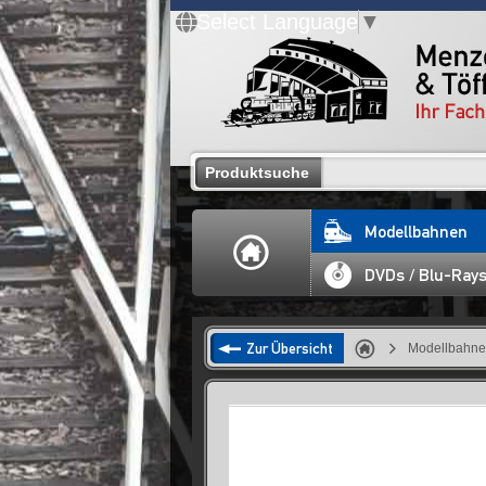
Select Language
▼
Produktsuche
Modellbahnen
DVDs / Blu-Ray
Zur Übersicht
Modellbahn