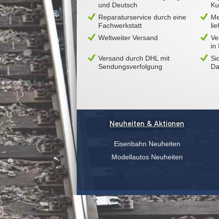
und Deutsch
Ku
Reparaturservice durch eine
Me
Fachwerkstatt
li
Weltweiter Versand
Ve
in
Versand durch DHL mit
Si
Sendungsverfolgung
Da
Neuheiten & Aktionen
Eisenbahn Neuheiten
Modellautos Neuheiten