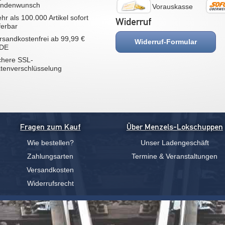
ndenwunsch
Vorauskasse
hr als 100.000 Artikel sofort
Widerruf
eferbar
rsandkostenfrei ab 99,99 €
Widerruf-Formular
 DE
chere SSL-
tenverschlüsselung
Fragen zum Kauf
Über Menzels-Lokschuppen
Wie bestellen?
Unser Ladengeschäft
Zahlungsarten
Termine & Veranstaltungen
Versandkosten
Widerrufsrecht