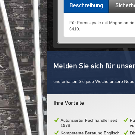
Beschreibung
Sicherh
Für Formsignale mit Magnetantrieb
6410.
Melden Sie sich für unse
und erhalten Sie jede Woche unsere Neue
Ihre Vorteile
Autorisierter Fachhändler seit
Fu
1978
vo
Kompetente Beratung Englisch
Di