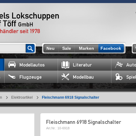
Neu
Sale
Marken
Facebook
Modellautos
Literatur
Auto
s
Flugzeuge
Modellbau
Spie
en
Elektroartikel
Fleischmann 6918 Signalschalter
Fleischmann 6918 Signalschalter
Art.Nr.:
10-6918