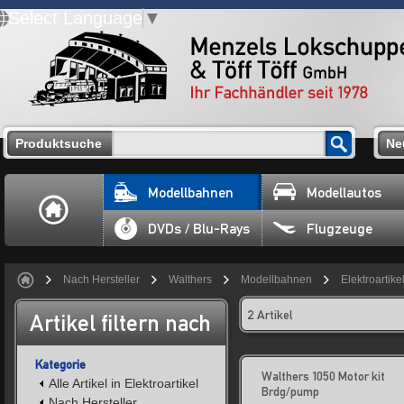
Select Language
▼
Produktsuche
Ne
Modellbahnen
Modellautos
DVDs / Blu-Rays
Flugzeuge
Nach Hersteller
Walthers
Modellbahnen
Elektroartike
2 Artikel
Artikel filtern nach
Kategorie
Walthers 1050 Motor kit
Alle Artikel in Elektroartikel
Brdg/pump
Nach Hersteller