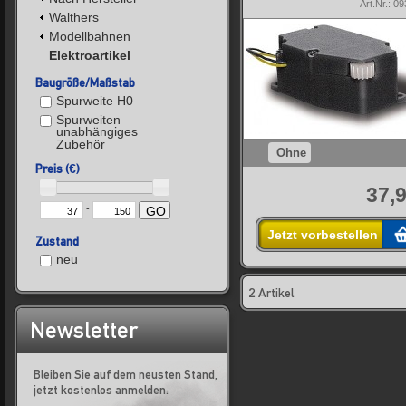
Art.Nr.: 0
Walthers
Modellbahnen
Elektroartikel
Baugröße/Maßstab
Spurweite H0
Spurweiten
unabhängiges
Zubehör
Ohne
Preis (€)
37,9
-
GO
Jetzt vorbestellen
Zustand
neu
2 Artikel
Newsletter
Bleiben Sie auf dem neusten Stand,
jetzt kostenlos anmelden: