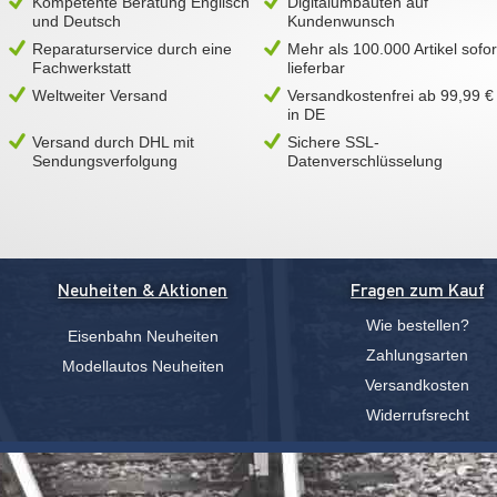
Kompetente Beratung Englisch
Digitalumbauten auf
und Deutsch
Kundenwunsch
Reparaturservice durch eine
Mehr als 100.000 Artikel sofor
Fachwerkstatt
lieferbar
Weltweiter Versand
Versandkostenfrei ab 99,99 €
in DE
Versand durch DHL mit
Sichere SSL-
Sendungsverfolgung
Datenverschlüsselung
Neuheiten & Aktionen
Fragen zum Kauf
Wie bestellen?
Eisenbahn Neuheiten
Zahlungsarten
Modellautos Neuheiten
Versandkosten
Widerrufsrecht