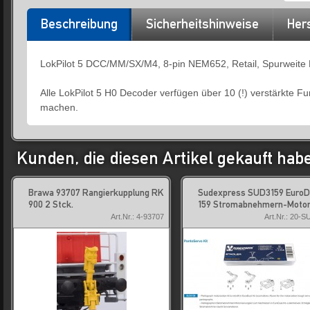
Beschreibung
Sicherheitshinweise
Hers
LokPilot 5 DCC/MM/SX/M4, 8-pin NEM652, Retail, Spurweite 
Alle LokPilot 5 H0 Decoder verfügen über 10 (!) verstärkte 
machen.
Kunden, die diesen Artikel gekauft hab
Brawa 93707 Rangierkupplung RK
Sudexpress SUD3159 EuroD
900 2 Stck.
159 Stromabnehmern-Motor
Art.Nr.: 4-93707
Art.Nr.: 20-