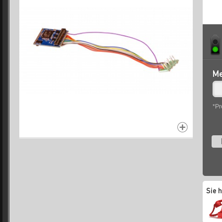
Me
*Pr
Sie 