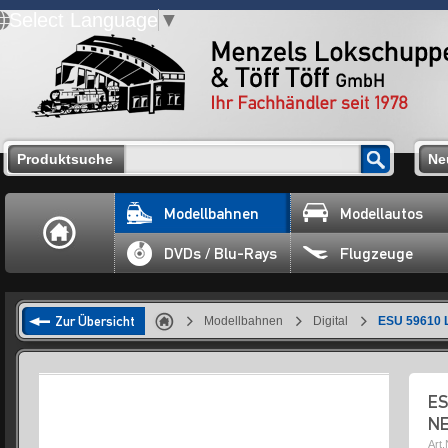
Select Language
▼
Produktsuche
Ne
Modellbahnen
Modellautos
DVDs / Blu-Rays
Flugzeuge
Zur Übersicht
Modellbahnen
Digital
ESU 59610 
ES
N
Art.