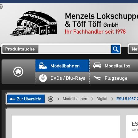
Produktsuche
Ne
Modellbahnen
Modellautos
DVDs / Blu-Rays
Flugzeuge
Zur Übersicht
Modellbahnen
Digital
ESU 51957 2
ES
Art.