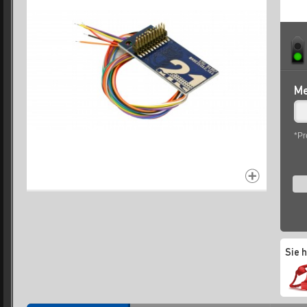
Me
*Pr
Sie 