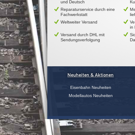
und Deutsch
Ku
Reparaturservice durch eine
Me
Fachwerkstatt
li
Weltweiter Versand
Ve
in
Versand durch DHL mit
Si
Sendungsverfolgung
Da
Neuheiten & Aktionen
Eisenbahn Neuheiten
Modellautos Neuheiten