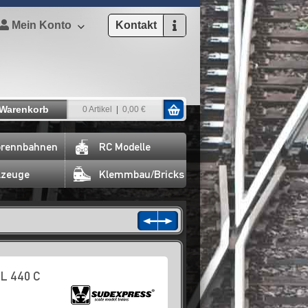
Mein Konto
Kontakt
Warenkorb
0 Artikel
0,00 €
rennbahnen
RC Modelle
lzeuge
Klemmbau/Bricks
L 440 C