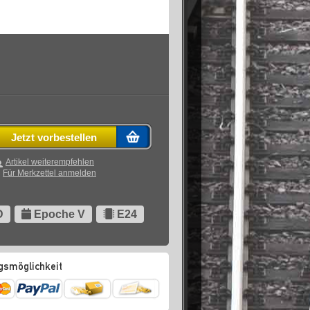
Jetzt vorbestellen
Artikel weiterempfehlen
Für Merkzettel anmelden
D
Epoche V
E24
gsmöglichkeit