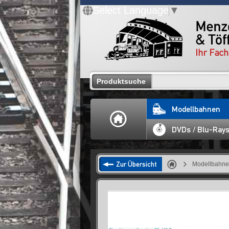
Select Language
▼
Produktsuche
Modellbahnen
DVDs / Blu-Ray
Zur Übersicht
Modellbahn