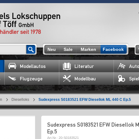
Neu
Sale
Marken
Facebook
Modellautos
Literatur
Auto
s
Flugzeuge
Modellbau
Spie
en
Dieselloks
Sudexpress S0183521 EFW Diesellok ML 440 C Ep.5
Sudexpress S0183521 EFW Diesellok M
Ep.5
Art.Nr.:
20-S0183521