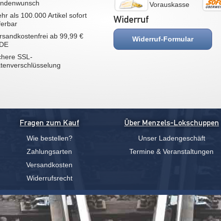
ndenwunsch
Vorauskasse
hr als 100.000 Artikel sofort
Widerruf
eferbar
rsandkostenfrei ab 99,99 €
Widerruf-Formular
 DE
chere SSL-
tenverschlüsselung
Fragen zum Kauf
Über Menzels-Lokschuppen
Wie bestellen?
Unser Ladengeschäft
Zahlungsarten
Termine & Veranstaltungen
Versandkosten
Widerrufsrecht