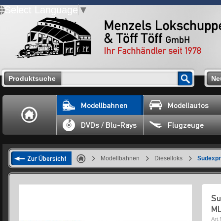
Select Language
▼
Produktsuche
Ne
Modellbahnen
Modellautos
DVDs / Blu-Rays
Flugzeuge
Zur Übersicht
Modellbahnen
Dieselloks
Sudexpr
Su
ML
Art.