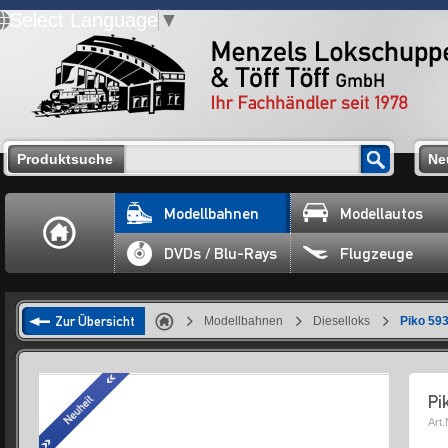
Select Language
▼
Produktsuche
Ne
Modellbahnen
Modellautos
DVDs / Blu-Rays
Flugzeuge
Zur Übersicht
Modellbahnen
Dieselloks
Piko 593
Pi
Art.