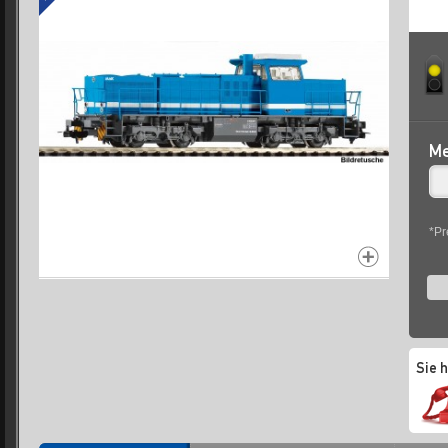
Me
*Pr
Sie 