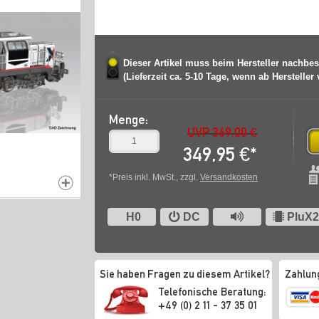
Dieser Artikel muss beim Hersteller nachbes
(Lieferzeit ca. 5-10 Tage, wenn ab Hersteller
Menge:
UVP 369,00 €
349,95
€
*
*Preis inkl. MwSt., zzgl.
Versandkosten
H0
DC
PluX2
Sie haben Fragen zu diesem Artikel?
Zahlun
Telefonische Beratung:
+49 (0) 2 11 - 37 35 01