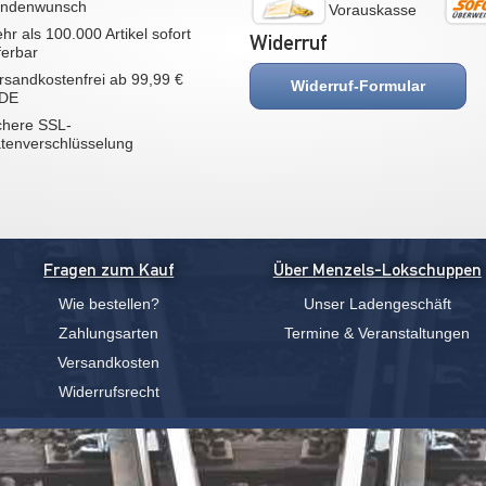
ndenwunsch
Vorauskasse
hr als 100.000 Artikel sofort
Widerruf
eferbar
rsandkostenfrei ab 99,99 €
Widerruf-Formular
 DE
chere SSL-
tenverschlüsselung
Fragen zum Kauf
Über Menzels-Lokschuppen
Wie bestellen?
Unser Ladengeschäft
Zahlungsarten
Termine & Veranstaltungen
Versandkosten
Widerrufsrecht