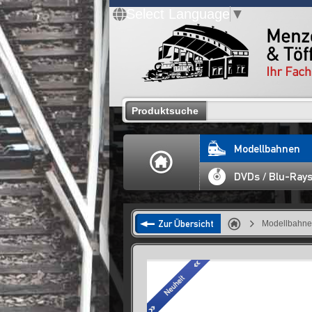
Select Language
▼
Produktsuche
Modellbahnen
DVDs / Blu-Ray
Zur Übersicht
Modellbahn