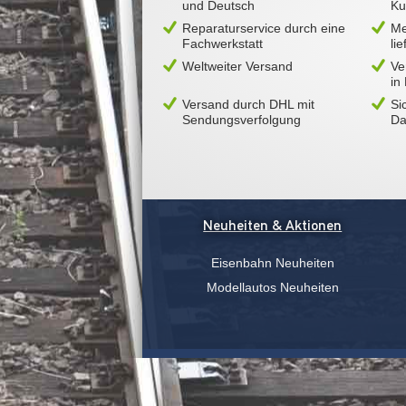
und Deutsch
Ku
Reparaturservice durch eine
Me
Fachwerkstatt
li
Weltweiter Versand
Ve
in
Versand durch DHL mit
Si
Sendungsverfolgung
Da
Neuheiten & Aktionen
Eisenbahn Neuheiten
Modellautos Neuheiten