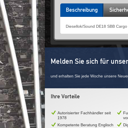
Beschreibung
Sicherh
Diesellok/Sound DE18 SBB Cargo I
Melden Sie sich für unse
und erhalten Sie jede Woche unsere Neue
Ihre Vorteile
Autorisierter Fachhändler seit
Fu
1978
vo
Kompetente Beratung Englisch
Di