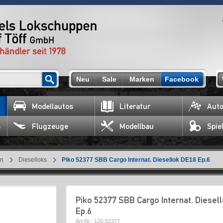
Neu
Sale
Marken
Facebook
Modellautos
Literatur
Auto
s
Flugzeuge
Modellbau
Spie
en
Dieselloks
Piko 52377 SBB Cargo Internat. Diesellok DE18 Ep.6
Piko 52377 SBB Cargo Internat. Diesel
Ep.6
Art.Nr.:
126-52377