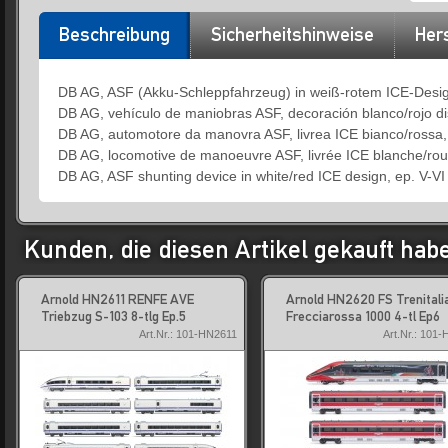
Beschreibung
Sicherheitshinweise
Hers
DB AG, ASF (Akku-Schleppfahrzeug) in weiß-rotem ICE-Desig
DB AG, vehículo de maniobras ASF, decoración blanco/rojo di
DB AG, automotore da manovra ASF, livrea ICE bianco/rossa,
DB AG, locomotive de manoeuvre ASF, livrée ICE blanche/rou
DB AG, ASF shunting device in white/red ICE design, ep. V-VI
Kunden, die diesen Artikel gekauft hab
Arnold HN2611 RENFE AVE
Arnold HN2620 FS Trenitali
Triebzug S-103 8-tlg Ep.5
Frecciarossa 1000 4-tl Ep6
Art.Nr.: 101-HN2611
Art.Nr.: 101