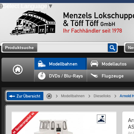
Select Language
▼
Produktsuche
Ne
Modellbahnen
Modellautos
DVDs / Blu-Rays
Flugzeuge
Zur Übersicht
Modellbahnen
Dieselloks
Arnold 
Ar
AS
Art.