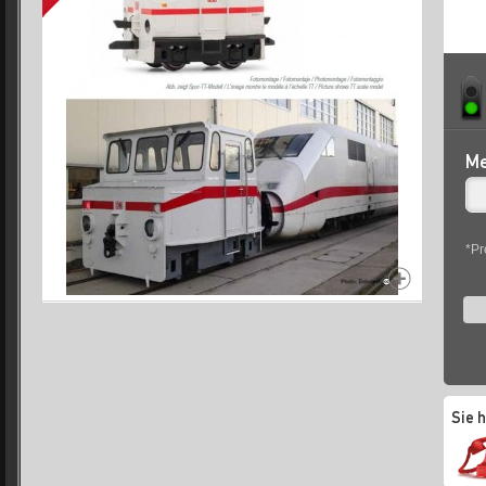
Me
*Pr
Sie 