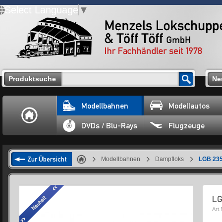
Select Language
▼
Produktsuche
Ne
Modellbahnen
Modellautos
DVDs / Blu-Rays
Flugzeuge
Zur Übersicht
Modellbahnen
Dampfloks
LGB 235
LG
Art.