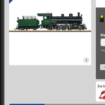
Me
*Pr
Sie 