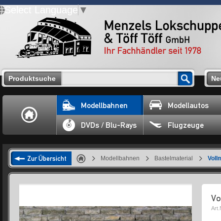
Select Language
▼
Produktsuche
Ne
Modellbahnen
Modellautos
DVDs / Blu-Rays
Flugzeuge
Zur Übersicht
Modellbahnen
Bastelmaterial
Voll
Vo
Art.