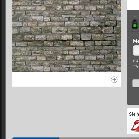
Me
6,4
*Pr
Sie 