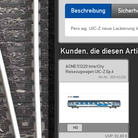
Beschreibung
Sicherh
Pers.wg. UIC-Z neue Lackierung Inte
Kunden, die diesen Arti
ACME 51220 InterCity
Reisezugwagen UIC-Z Ep.6
Art.Nr.: 303-51220
H0
UVP:
91,90 €