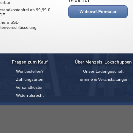
eferbar
rsandkostenfrei ab 99,99 €
Widerruf-Formular
 DE
chere SSL-
tenverschlüsselung
Fragen zum Kauf
Über Menzels-Lokschuppen
Wie bestellen?
Unser Ladengeschäft
Zahlungsarten
Termine & Veranstaltungen
Versandkosten
Widerrufsrecht