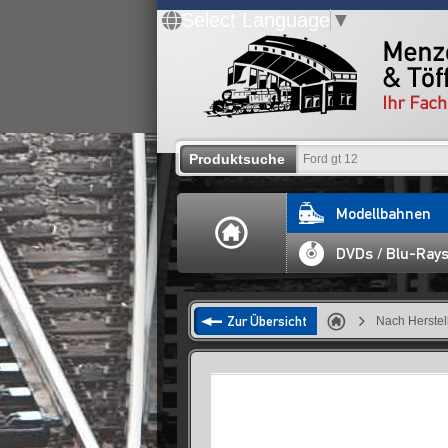
Select Language
▼
Produktsuche
Modellbahnen
DVDs / Blu-Ray
Zur Übersicht
Nach Herstel