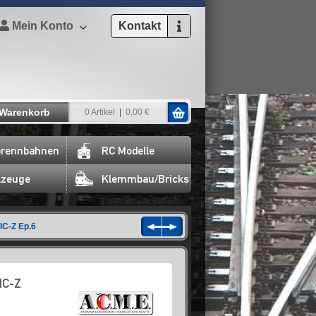
Mein Konto
Kontakt
Warenkorb
0 Artikel
0,00 €
rennbahnen
RC Modelle
lzeuge
Klemmbau/Bricks
IC-Z Ep.6
IC-Z