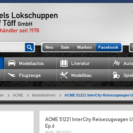
Neu
Sale
Marken
Facebook
Modellautos
Literatur
Auto
s
Flugzeuge
Modellbau
Spie
ler
ACME
Modellbahnen
ACME 51221 InterCity Reisezugwagen U
ACME 51221 InterCity Reisezugwagen U
Ep.6
Art.Nr.:
303-51221