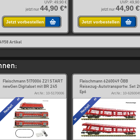
UVP:
49,90 €
UVP:
49,90
44,90 €*
44,90 €
jetzt nur
jetzt nur
Jetzt vorbestellen
Jetzt vorbestellen
4958 Artikel
hnen:
Fleischmann 5170006 Z21 START
Fleischmann 6260049 ÖBB
newGen Digitalset mit BR 245
Reisezug-Autotransportw. Set 2t
Ep6
Art.Nr.: 10-5170006
Art.Nr.: 10-626004