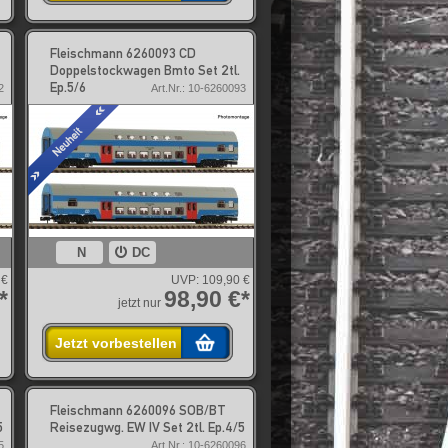
Fleischmann 6260093 CD
Doppelstockwagen Bmto Set 2tl.
Ep.5/6
2
Art.Nr.: 10-6260093
N
DC
 €
UVP:
109,90 €
*
98,90 €*
jetzt nur
Jetzt vorbestellen
Fleischmann 6260096 SOB/BT
5
Reisezugwg. EW IV Set 2tl. Ep.4/5
5
Art.Nr.: 10-6260096