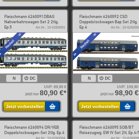
Fleischmann 6260091 DBAG
Fleischmann 6260092 CSD
Nahverkehrswagen Set 2 2tlg.
Doppelstockwagen Bap Set 2tlg.
Ep.5
Ep.4
Art.Nr.: 10-6260091
Art.Nr.: 10-626009
N
DC
N
DC
UVP:
89,90 €
UVP:
109,90
80,90 €*
98,90 €
jetzt nur
jetzt nur
Jetzt vorbestellen
Jetzt vorbestellen
Fleischmann 6260094 DR/VEB
Fleischmann 6260095 SOB/BT
Doppelstockwagen-Set 2tlg. Ep.4
Reisezugwg. EW IV Set 2tl. Ep.4/
Art.Nr.: 10-6260094
Art.Nr.: 10-626009