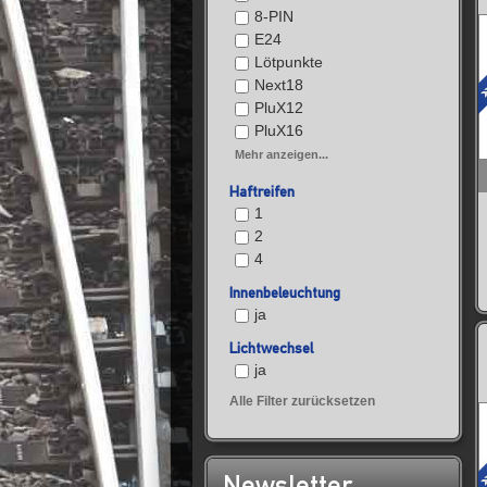
8-PIN
E24
Lötpunkte
Next18
PluX12
PluX16
Mehr anzeigen...
Haftreifen
1
2
4
Innenbeleuchtung
ja
Lichtwechsel
ja
Alle Filter zurücksetzen
Newsletter