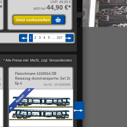
 €
UVP:
49,90 €
*
44,90 €*
jetzt nur
Jetzt vorbestellen
1
2
3
4
5
...
207
* Alle Preise inkl. MwSt., zzgl. Versandkosten
Fleischmann 6260066 DB
Fleischmann 6260078 ST
.
Reisezug-Autotransportw. Set 2t.
Schnellzugwagen-Set 1 3tl
Ep.4
9
Art.Nr.: 10-6260066
Art.Nr.: 