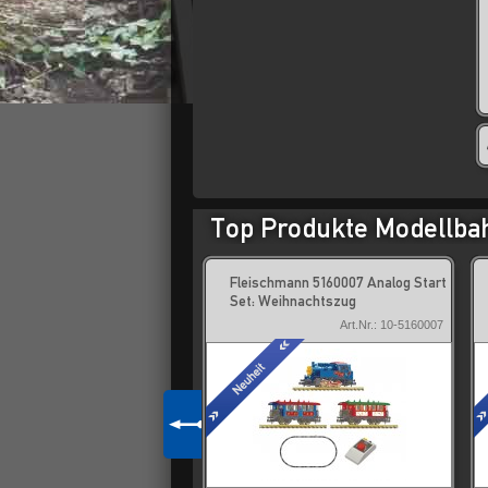
Top Produkte Modellba
chmann 6260103 DRG
Fleischmann 5160007 Analog Start
kwagen Pw4ü pr04 Ep.2
Set: Weihnachtszug
Art.Nr.: 10-6260103
Art.Nr.: 10-5160007