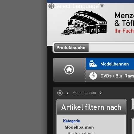
Select Language
▼
Produktsuche
Modellbahnen
DVDs / Blu-Ray
Modellbahnen
Artikel filtern nach
Kategorie
Modellbahnen
Bastelmaterial