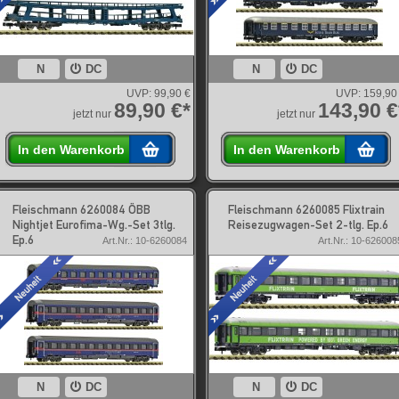
N
DC
N
DC
UVP:
99,90 €
UVP:
159,90
89,90 €*
143,90 €
jetzt nur
jetzt nur
In den Warenkorb
In den Warenkorb
Fleischmann 6260084 ÖBB
Fleischmann 6260085 Flixtrain
Nightjet Eurofima-Wg.-Set 3tlg.
Reisezugwagen-Set 2-tlg. Ep.6
Ep.6
Art.Nr.: 10-6260084
Art.Nr.: 10-626008
N
DC
N
DC