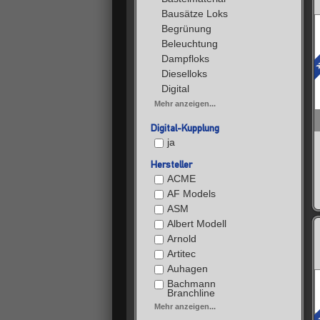
Bausätze Loks
Begrünung
Beleuchtung
Dampfloks
Dieselloks
Digital
Mehr anzeigen...
Digital-Kupplung
ja
Hersteller
ACME
AF Models
ASM
Albert Modell
Arnold
Artitec
Auhagen
Bachmann
Branchline
Mehr anzeigen...