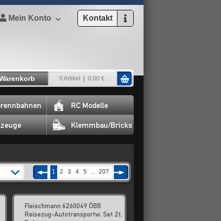
Mein Konto
Kontakt
Warenkorb
0 Artikel
0,00 €
rennbahnen
RC Modelle
lzeuge
Klemmbau/Bricks
1
2
3
4
5
...
207
Fleischmann 6260049 ÖBB
Reisezug-Autotransportw. Set 2t.