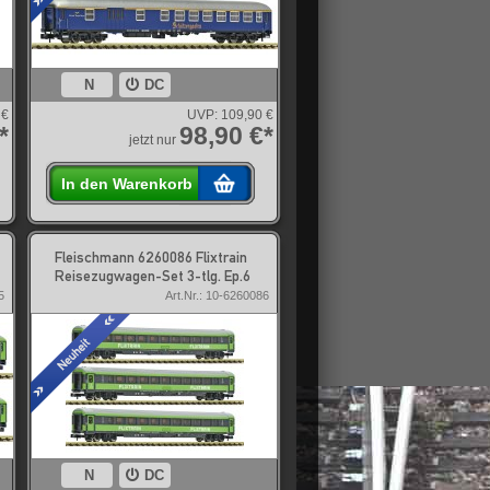
N
DC
 €
UVP:
109,90 €
*
98,90 €*
jetzt nur
In den Warenkorb
Fleischmann 6260086 Flixtrain
Reisezugwagen-Set 3-tlg. Ep.6
5
Art.Nr.: 10-6260086
N
DC