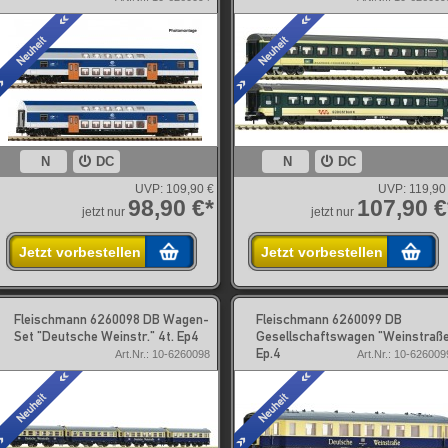
N
DC
N
DC
UVP:
109,90 €
UVP:
119,90
98,90 €*
107,90 €
jetzt nur
jetzt nur
Jetzt vorbestellen
Jetzt vorbestellen
Fleischmann 6260098 DB Wagen-
Fleischmann 6260099 DB
Set "Deutsche Weinstr." 4t. Ep4
Gesellschaftswagen "Weinstraß
Ep.4
Art.Nr.: 10-6260098
Art.Nr.: 10-626009