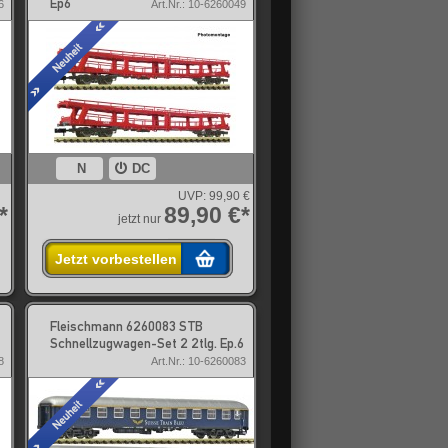
Ep6
6
Art.Nr.: 10-6260049
N
DC
UVP:
99,90 €
*
89,90 €*
jetzt nur
Jetzt vorbestellen
Fleischmann 6260083 STB
Schnellzugwagen-Set 2 2tlg. Ep.6
8
Art.Nr.: 10-6260083