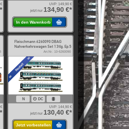
 €
UVP:
149,90 €
*
134,90 €*
jetzt nur
In den Warenkorb
Fleischmann 6260090 DBAG
Nahverkehrswagen Set 1 3tlg. Ep.5
8
Art.Nr.: 10-6260090
N
DC
 €
UVP:
144,90 €
*
130,40 €*
jetzt nur
Jetzt vorbestellen