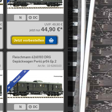
N
DC
 €
UVP:
49,90 €
*
44,90 €*
jetzt nur
Jetzt vorbestellen
Fleischmann 6260103 DRG
Gepäckwagen Pw4ü pr04 Ep.2
2
Art.Nr.: 10-6260103
N
DC