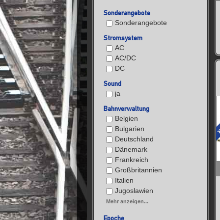
Sonderangebote
Sonderangebote
Stromsystem
AC
AC/DC
DC
Sound
ja
Bahnverwaltung
Belgien
Bulgarien
Deutschland
Dänemark
Frankreich
Großbritannien
Italien
Jugoslawien
Mehr anzeigen...
Epoche