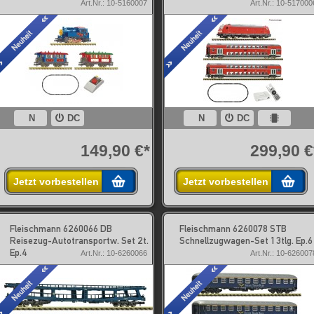
Art.Nr.: 10-5160007
Art.Nr.: 10-517000
N
DC
N
DC
149,90 €*
299,90 €
Jetzt vorbestellen
Jetzt vorbestellen
Fleischmann 6260066 DB
Fleischmann 6260078 STB
Reisezug-Autotransportw. Set 2t.
Schnellzugwagen-Set 1 3tlg. Ep.6
Ep.4
Art.Nr.: 10-6260066
Art.Nr.: 10-626007