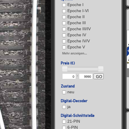
Epoche I
Epoche I-VI
Epoche II
Epoche III
Epoche III/IV
Epoche IV
Epoche IV/V
Epoche V
Mehr anzeigen...
Preis (€)
-
GO
Zustand
neu
Digital-Decoder
ja
Digital-Schnittstelle
21-PIN
6-PIN