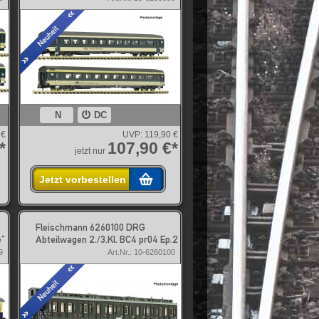
N
DC
 €
UVP:
119,90 €
*
107,90 €*
jetzt nur
Jetzt vorbestellen
Fleischmann 6260100 DRG
e"
Abteilwagen 2./3.Kl. BC4 pr04 Ep.2
9
Art.Nr.: 10-6260100