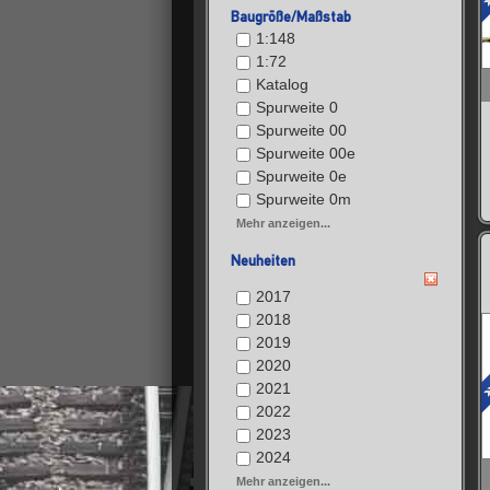
Baugröße/Maßstab
1:148
1:72
Katalog
Spurweite 0
Spurweite 00
Spurweite 00e
Spurweite 0e
Spurweite 0m
Mehr anzeigen...
Neuheiten
2017
2018
2019
2020
2021
2022
2023
2024
Mehr anzeigen...