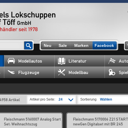
Neu
Sale
Marken
Facebook
Modellautos
Literatur
Auto
s
Flugzeuge
Modellbau
Spie
4958 Artikel
Artikel pro Seite:
24
Sortierung
Wählen
Fleischmann 5160007 Analog Start
Fleischmann 5170006 Z21 START
Set: Weihnachtszug
newGen Digitalset mit BR 245