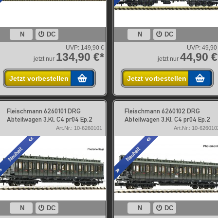
N
DC
N
DC
UVP:
149,90 €
UVP:
49,90
134,90 €*
44,90 €
jetzt nur
jetzt nur
Jetzt vorbestellen
Jetzt vorbestellen
Fleischmann 6260101 DRG
Fleischmann 6260102 DRG
Abteilwagen 3.Kl. C4 pr04 Ep.2
Abteilwagen 3.Kl. C4 pr04 Ep.2
Art.Nr.: 10-6260101
Art.Nr.: 10-626010
N
DC
N
DC