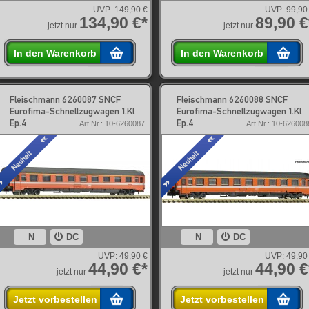
UVP:
149,90 €
UVP:
99,90
134,90 €*
89,90 €
jetzt nur
jetzt nur
In den Warenkorb
In den Warenkorb
Fleischmann 6260087 SNCF
Fleischmann 6260088 SNCF
Eurofima-Schnellzugwagen 1.Kl
Eurofima-Schnellzugwagen 1.Kl
Ep.4
Ep.4
Art.Nr.: 10-6260087
Art.Nr.: 10-626008
N
DC
N
DC
UVP:
49,90 €
UVP:
49,90
44,90 €*
44,90 €
jetzt nur
jetzt nur
Jetzt vorbestellen
Jetzt vorbestellen