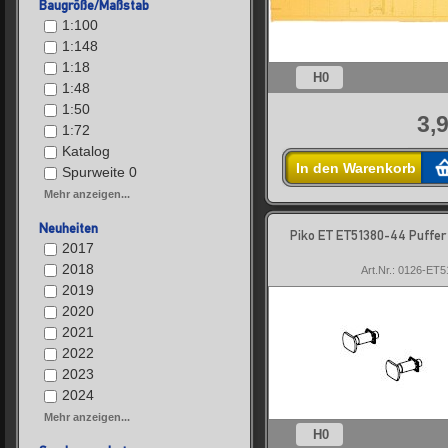
Baugröße/Maßstab
1:100
1:148
1:18
H0
1:48
1:50
3,
1:72
Katalog
In den Warenkorb
Spurweite 0
Mehr anzeigen...
Neuheiten
Piko ET ET51380-44 Puffer
2017
2018
Art.Nr.: 0126-ET
2019
2020
2021
2022
2023
2024
Mehr anzeigen...
H0