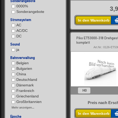
Sonderangebote
0000%
3,
Sonderangebote
Stromsystem
In den Warenkorb
AC
AC/DC
DC
Piko ET53000-318 Drehgest
komplett
Sound
Art.Nr.: 0126-ET5
ja
Bahnverwaltung
Belgien
Bulgarien
China
Deutschland
Dänemark
H0
Frankreich
Griechenland
Großbritannien
Preis nach Ersc
Mehr anzeigen...
In den Warenkorb
Epoche