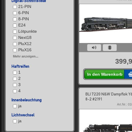
Digital-Schnittstelle
21-PIN
6-PIN
8-PIN
E24
Lötpunkte
Next18
PluX12
PluX16
Mehr anzeigen...
399,9
Haftreifen
1
In den Warenkorb
2
3
4
BLI 7220 N&W Dampflok Y6
8-2 #2191
Innenbeleuchtung
Art.Nr.: 0
ja
Lichtwechsel
ja