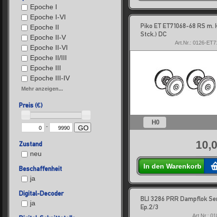
Epoche I
Epoche I-VI
Piko ET ET71068-68 RS m. 
Epoche II
Stck.) DC
Epoche II-V
Art.Nr.: 0126-ET
Epoche II-VI
Epoche II/III
Epoche III
Epoche III-IV
Mehr anzeigen...
Preis (€)
H0
-
GO
10,0
Zustand
neu
In den Warenkorb
Beschaffenheit
ja
Digital-Decoder
BLI 3286 PRR Dampflok Ser
ja
Ep.2/3
Art.Nr.: 0