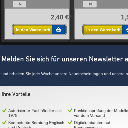
N
N
*
2,40 €*
1,
In den Warenkorb
In den Warenkorb
Melden Sie sich für unseren Newsletter 
und erhalten Sie jede Woche unsere Neuerscheinungen und unsere ne
Ihre Vorteile
Autorisierter Fachhändler seit
Funktionsprüfung der Modell
1978
vor dem Versand
Kompetente Beratung Englisch
Digitalumbauten auf
und Deutsch
Kundenwunsch