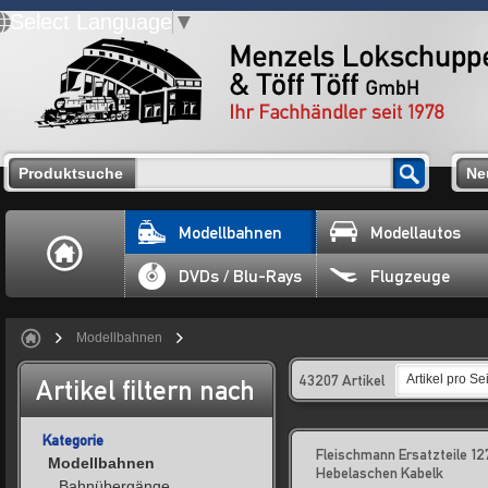
Select Language
▼
Produktsuche
Ne
Modellbahnen
Modellautos
DVDs / Blu-Rays
Flugzeuge
Modellbahnen
43207 Artikel
Artikel pro Sei
Artikel filtern nach
Kategorie
Fleischmann Ersatzteile 12
Modellbahnen
Hebelaschen Kabelk
Bahnübergänge