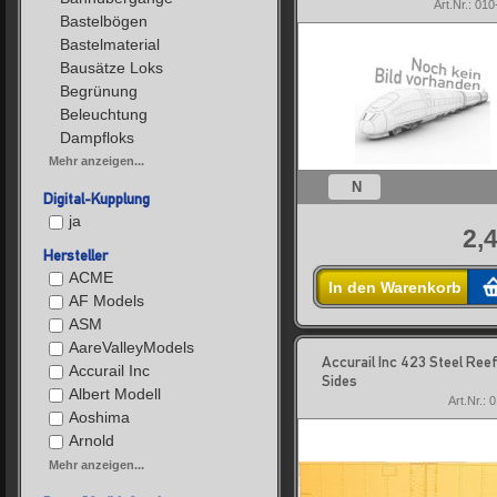
Art.Nr.: 01
Bastelbögen
Bastelmaterial
Bausätze Loks
Begrünung
Beleuchtung
Dampfloks
Mehr anzeigen...
N
Digital-Kupplung
ja
2,
ACME
In den Warenkorb
AF Models
ASM
AareValleyModels
Accurail Inc 423 Steel Ree
Accurail Inc
Sides
Albert Modell
Art.Nr.: 
Aoshima
Arnold
Mehr anzeigen...