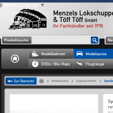
Select Language
▼
Produktsuche
Ne
Modellbahnen
Modellautos
DVDs / Blu-Rays
Flugzeuge
Zur Übersicht
Modellautos
Zugmaschinen
Speid
Sp
ro
Art.