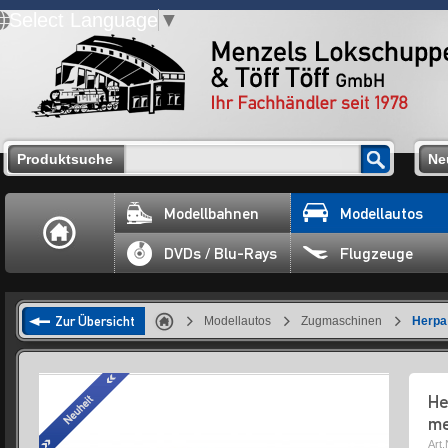
Select Language
▼
Produktsuche
Ne
Modellbahnen
Modellautos
DVDs / Blu-Rays
Flugzeuge
Zur Übersicht
Modellautos
Zugmaschinen
Herpa
He
me
Art.