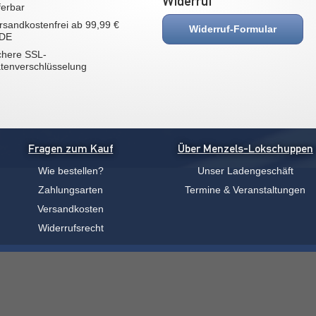
Widerruf
eferbar
rsandkostenfrei ab 99,99 €
Widerruf-Formular
 DE
chere SSL-
tenverschlüsselung
Fragen zum Kauf
Über Menzels-Lokschuppen
Wie bestellen?
Unser Ladengeschäft
Zahlungsarten
Termine & Veranstaltungen
Versandkosten
Widerrufsrecht