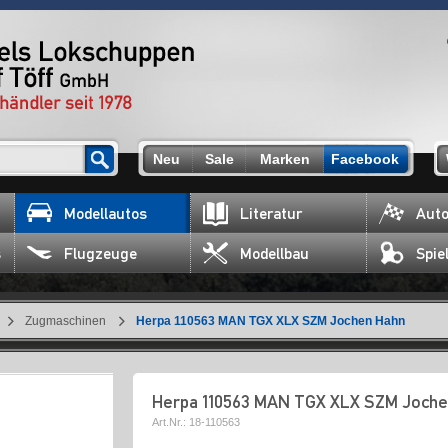
Neu
Sale
Marken
Facebook
Modellautos
Literatur
Auto
s
Flugzeuge
Modellbau
Spie
Zugmaschinen
Herpa 110563 MAN TGX XLX SZM Jochen Hahn
Herpa 110563 MAN TGX XLX SZM Joche
Art.Nr.:
18-110563