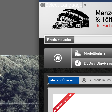
Select Language
▼
Produktsuche
Modellbahnen
DVDs / Blu-Ray
Zur Übersicht
Modellautos