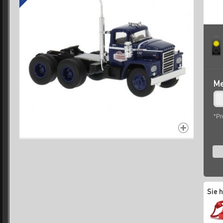
Me
*Pr
Sie 