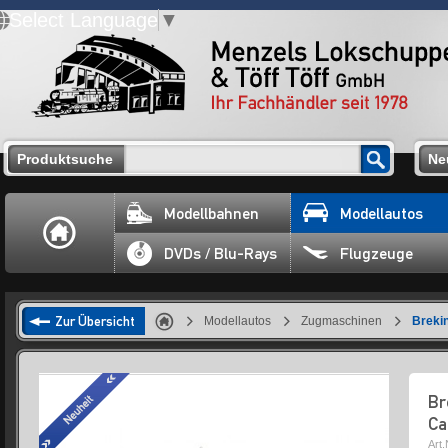
Select Language
▼
Produktsuche
Ne
Modellbahnen
Modellautos
DVDs / Blu-Rays
Flugzeuge
Zur Übersicht
Modellautos
Zugmaschinen
Breki
Br
Ca
Art.