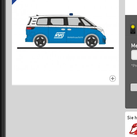
Me
*Pr
Sie 