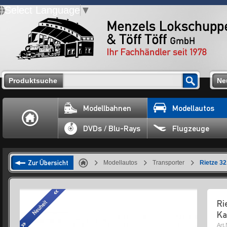
Select Language
▼
Produktsuche
Ne
Modellbahnen
Modellautos
DVDs / Blu-Rays
Flugzeuge
Zur Übersicht
Modellautos
Transporter
Rietze 3
Ri
Ka
Art.