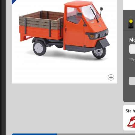
Me
*Pr
Sie 