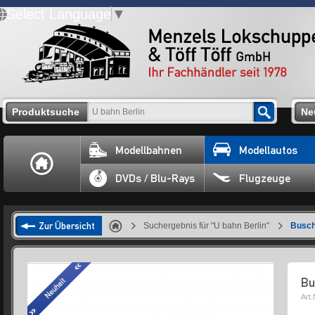
Select Language
▼
Produktsuche
Ne
Modellbahnen
Modellautos
DVDs / Blu-Rays
Flugzeuge
Zur Übersicht
Suchergebnis für "U bahn Berlin"
Busch
Bu
Art.