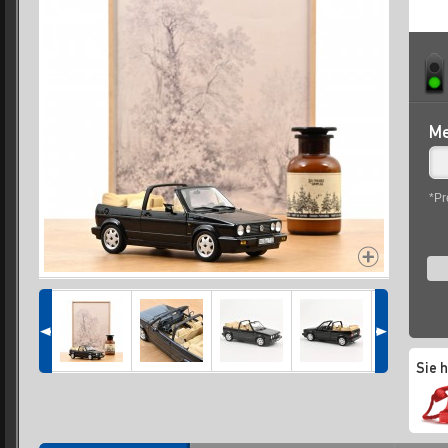
Me
*Pr
Sie 