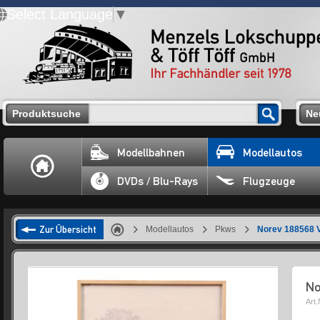
Select Language
▼
Produktsuche
Ne
Modellbahnen
Modellautos
DVDs / Blu-Rays
Flugzeuge
Zur Übersicht
Modellautos
Pkws
Norev 188568 V
No
Art.