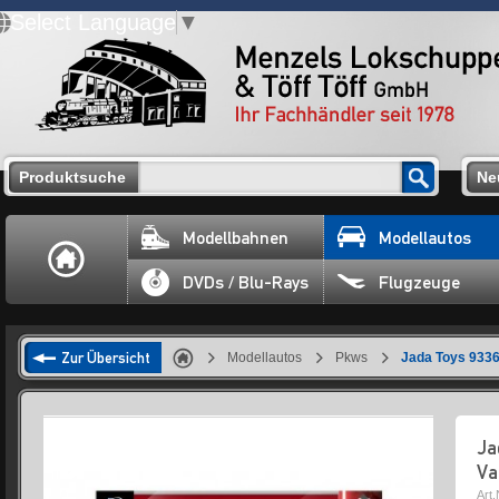
Select Language
▼
Produktsuche
Ne
Modellbahnen
Modellautos
DVDs / Blu-Rays
Flugzeuge
Zur Übersicht
Modellautos
Pkws
Jada Toys 9336
Ja
Va
Art.