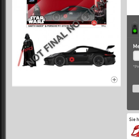
Me
*Pr
Sie 