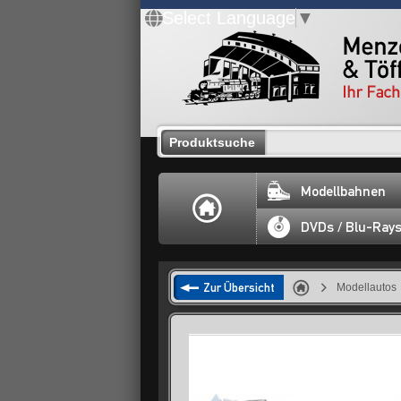
Select Language
▼
Produktsuche
Modellbahnen
DVDs / Blu-Ray
Zur Übersicht
Modellautos