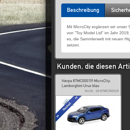
Beschreibung
Sicherh
Mit MicroCity ergänzen wir unser
von "Toy Model Ltd" im Jahr 2019,
es, die Sammlerwelt mit neuen Hi
setzen.
Kunden, die diesen Arti
Herpa 87MC000119 MicroCity:
Lamborghini Urus blau
Art.Nr.: 18-87MC000119