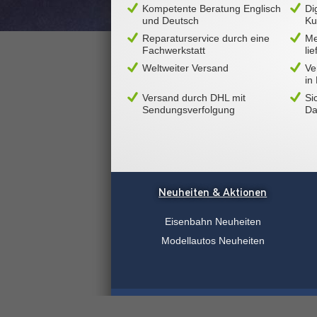
Kompetente Beratung Englisch
Di
und Deutsch
Ku
Reparaturservice durch eine
Me
Fachwerkstatt
li
Weltweiter Versand
Ve
in
Versand durch DHL mit
Si
Sendungsverfolgung
Da
Neuheiten & Aktionen
Eisenbahn Neuheiten
Modellautos Neuheiten