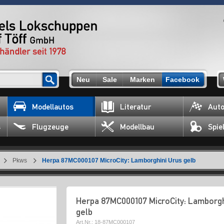
Neu
Sale
Marken
Facebook
Modellautos
Literatur
Auto
s
Flugzeuge
Modellbau
Spie
Pkws
Herpa 87MC000107 MicroCity: Lamborghini Urus gelb
Herpa 87MC000107 MicroCity: Lamborgh
gelb
Art.Nr.:
18-87MC000107