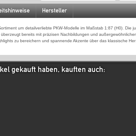
eitshinweise
Hersteller
 Sortiment um detailverliebte PKW-Modelle im Maßstab 1:87 (H0). Die 
 überzeugt bereits mit präzisen Nachbildungen und außergewöhnlicher Q
ghlights zu bereichern und spannende Akzente über das klassische Her
kel gekauft haben, kauften auch: