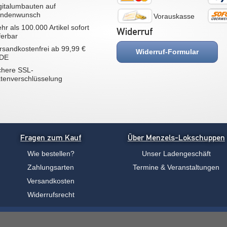
gitalumbauten auf
ndenwunsch
Vorauskasse
hr als 100.000 Artikel sofort
Widerruf
eferbar
rsandkostenfrei ab 99,99 €
Widerruf-Formular
 DE
chere SSL-
tenverschlüsselung
Fragen zum Kauf
Über Menzels-Lokschuppen
Wie bestellen?
Unser Ladengeschäft
Zahlungsarten
Termine & Veranstaltungen
Versandkosten
Widerrufsrecht